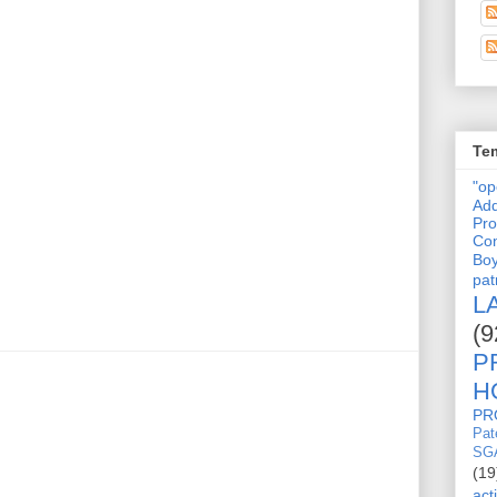
Tem
"o
Adq
Pro
Con
Bo
pat
L
(9
P
H
PR
Pat
SG
(19
act