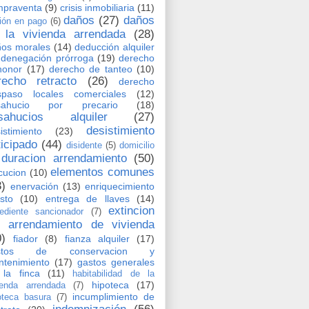
mpraventa
(9)
crisis inmobiliaria
(11)
daños
(27)
daños
ión en pago
(6)
 la vivienda arrendada
(28)
os morales
(14)
deducción alquiler
denegación prórroga
(19)
derecho
honor
(17)
derecho de tanteo
(10)
recho retracto
(26)
derecho
spaso locales comerciales
(12)
sahucio por precario
(18)
sahucios alquiler
(27)
desistimiento
istimiento
(23)
ticipado
(44)
disidente
(5)
domicilio
duracion arrendamiento
(50)
elementos comunes
cucion
(10)
3)
enervación
(13)
enriquecimiento
usto
(10)
entrega de llaves
(14)
extincion
ediente sancionador
(7)
l arrendamiento de vivienda
0)
fiador
(8)
fianza alquiler
(17)
stos de conservacion y
tenimiento
(17)
gastos generales
la finca
(11)
habitabilidad de la
hipoteca
(17)
ienda arrendada
(7)
incumplimiento de
oteca basura
(7)