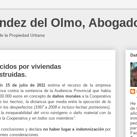
ndez del Olmo, Abogad
de la Propiedad Urbana
Da
idos por viviendas
truidas.
 de
15 de julio de 2011
estima el recurso de la empresa
ativa contra la sentencia de la Audiencia Provincial que había
200.000 euros en concepto de
daños morales
a la Cooperativa
e los hechos, la distancia que media entre la ejecución de la
He 
los desperfectos (1997 a 2008 e incluso fechas posteriores),
de 
a inseparabilidad del vicio ruinógeno o daño material con la
año
inm
n la Cooperativa y en todos sus miembros".
pe
par
 conclusiones y declara
no haber lugar a indemnización
por
Fac
entes consideraciones: