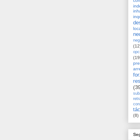
con
ind
inh
inq
de
loc
ne
neg
(12
opc
(19
pre
arr
fo
re
(3
sub
retr
con
tá
(8)
Se