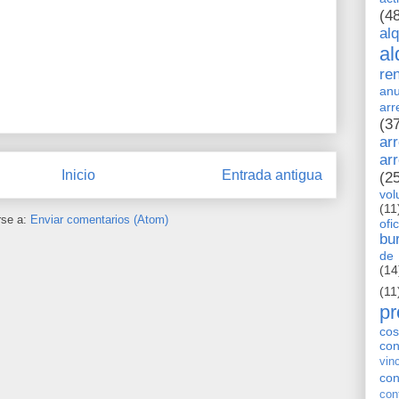
(4
al
al
re
anu
arr
(3
ar
ar
Inicio
Entrada antigua
(2
vol
(11
rse a:
Enviar comentarios (Atom)
ofi
bu
de 
(14
(11
pr
cos
co
vin
con
con