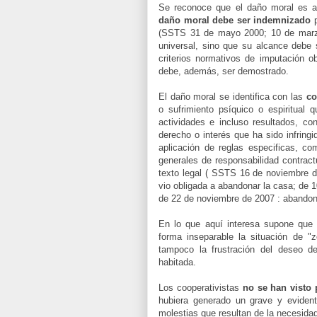
Se reconoce que el daño moral es ap
daño moral debe ser indemnizado
p
(SSTS 31 de mayo 2000; 10 de marzo 
universal, sino que su alcance debe s
criterios normativos de imputación ob
debe, además, ser demostrado.
El daño moral se identifica con las
co
o sufrimiento psíquico o espiritual
actividades e incluso resultados, con
derecho o interés que ha sido infringi
aplicación de reglas especificas, co
generales de responsabilidad contract
texto legal ( SSTS 16 de noviembre d
vio obligada a abandonar la casa; de 
de 22 de noviembre de 2007 : abandono
En lo que aquí interesa supone que l
forma inseparable la situación de "z
tampoco la frustración del deseo d
habitada.
Los cooperativistas
no se han visto 
hubiera generado un grave y evident
molestias que resultan de la necesida