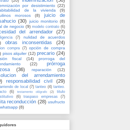
indemnización
(56)
trato
(20)
emnización por desistimiento
(22)
abitabilidad de la vivienda
(9)
juicio de
uilinos morosos
(8)
sahucio
(30)
juicio monitorio
(8)
al de negocio
(9)
modelo contrato
(6)
cesidad del arrendador
(27)
nulidad de acuerdos
ligencia
(7)
obras inconsentidas
(24)
)
opción de compra
ion compra
(7)
precario
(24)
)
pisos alquiler
(12)
sión fiscal
(14)
prorroga del
prórroga
endamiento
(22)
rzosa
(36)
reparación
(12)
solucion del arrendamiento
9)
responsabilidad civil
(29)
arriendo de local
(7)
tanteo
(4)
tanteo.
acto
(6)
titulo
testamento ológrafo
(2)
stitutivo
(6)
traspaso empresas
(7)
cita reconducción
(28)
usufructo
whatsapp
(8)
guidores