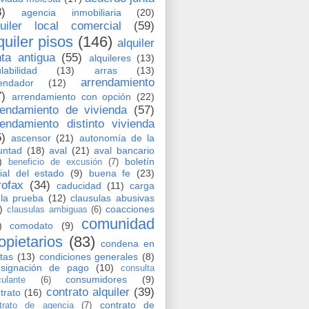
8)
agencia inmobiliaria
(20)
quiler local comercial
(59)
quiler pisos
(146)
alquiler
nta antigua
(55)
alquileres
(13)
labilidad
(13)
arras
(13)
arrendamiento
endador
(12)
7)
arrendamiento con opción
(22)
rendamiento de vivienda
(57)
rendamiento distinto vivienda
5)
ascensor
(21)
autonomía de la
untad
(18)
aval
(21)
aval bancario
)
boletín
beneficio de excusión
(7)
cial del estado
(9)
buena fe
(23)
rofax
(34)
caducidad
(11)
carga
la prueba
(12)
clausulas abusivas
)
coacciones
clausulas ambiguas
(6)
comunidad
)
comodato
(9)
opietarios
(83)
condena en
tas
(13)
condiciones generales
(8)
nsignación de pago
(10)
consulta
consumidores
(9)
culante
(6)
contrato alquiler
(39)
trato
(16)
contrato de
trato de agencia
(7)