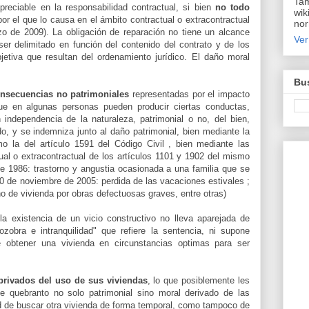
Tam
reciable en la responsabilidad contractual, si bien
no todo
wik
or el que lo causa en el ámbito contractual o extracontractual
nor
de 2009). La obligación de reparación no tiene un alcance
Ver
er delimitado en función del contenido del contrato y de los
jetiva que resultan del ordenamiento jurídico. El daño moral
Bus
nsecuencias no patrimoniales
representadas por el impacto
 que en algunas personas pueden producir ciertas conductas,
 independencia de la naturaleza, patrimonial o no, del bien,
do, y se indemniza junto al daño patrimonial, bien mediante la
mo la del artículo 1591 del Código Civil , bien mediante las
ual o extracontractual de los artículos 1101 y 1902 del mismo
e 1986: trastorno y angustia ocasionada a una familia que se
10 de noviembre de 2005: perdida de las vacaciones estivales ;
 de vivienda por obras defectuosas graves, entre otras)
a existencia de un vicio constructivo no lleva aparejada de
ozobra e intranquilidad" que refiere la sentencia, ni supone
e obtener una vivienda en circunstancias optimas para ser
privados del uso de sus viviendas
, lo que posiblemente les
e quebranto no solo patrimonial sino moral derivado de las
d de buscar otra vivienda de forma temporal, como tampoco de