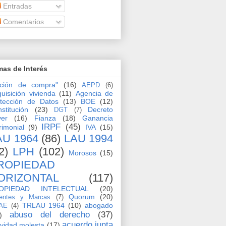
Entradas
Comentarios
as de Interés
pción de compra"
(16)
AEPD
(6)
uisición vivienda
(11)
Agencia de
tección de Datos
(13)
BOE
(12)
stitución
(23)
Decreto
DGT
(7)
yer
(16)
Fianza
(18)
Ganancia
IRPF
(45)
rimonial
(9)
IVA
(15)
AU 1964
(86)
LAU 1994
2)
LPH
(102)
Morosos
(15)
ROPIEDAD
ORIZONTAL
(117)
OPIEDAD INTELECTUAL
(20)
Quorum
(20)
entes y Marcas
(7)
TRLAU 1964
(10)
abogado
AE
(4)
abuso del derecho
(37)
)
acuerdo junta
ividad molesta
(17)