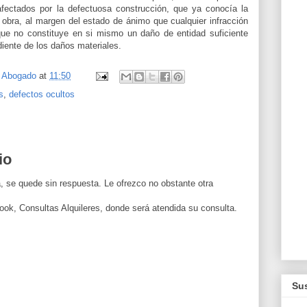
ectados por la defectuosa construcción, que ya conocía la
a obra, al margen del estado de ánimo que cualquier infracción
que no constituye en si mismo un daño de entidad suficiente
iente de los daños materiales.
, Abogado
at
11:50
s
,
defectos ocultos
io
, se quede sin respuesta. Le ofrezco no obstante otra
ook, Consultas Alquileres, donde será atendida su consulta.
Sus