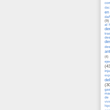
co
dac
en
dañ
(9)
al 
de
tra
de
de
des
an
(4)
eje
(4
inj
exp
de
(3
ga
man
de 
viv
hip