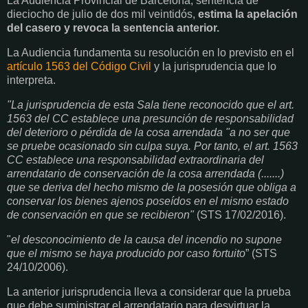
La Audiencia Provincial de Barcelona, sentencia de
dieciocho de julio de dos mil veintidós,
estima la apelación
del casero y revoca la sentencia anterior.
La Audiencia fundamenta su resolución en lo previsto en el
artículo 1563 del Código Civil
y la jurisprudencia que lo
interpreta.
"La jurisprudencia de esta Sala tiene reconocido que el art.
1563 del CC establece una presunción de responsabilidad
del deterioro o pérdida de la cosa arrendada "a no ser que
se pruebe ocasionado sin culpa suya.
Por tanto, el art. 1563
CC establece una responsabilidad extraordinaria del
arrendatario de conservación de la cosa arrendada (.......)
que se deriva del hecho mismo de la posesión que obliga a
conservar los bienes ajenos poseídos en el mismo estado
de conservación en que se recibieron"
(STS 17/02/2016).
"
el desconocimiento de la causa del incendio no supone
que el mismo se haya producido por caso fortuito
” (STS
24/10/2006).
La anterior jurisprudencia lleva a considerar que la prueba
que debe suministrar el arrendatario para desvirtuar la