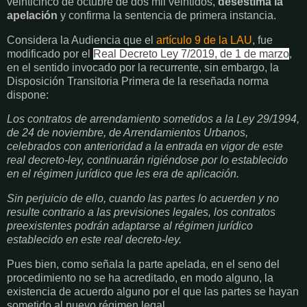
veinticinco de octubre de dos mil veintidós,
desestima la
apelación
y confirma la sentencia de primera instancia.
Considera la Audiencia que el
artículo 9 de la LAU
, fue
modificado por el
Real Decreto Ley
7/2019, de 1 de marzo
,
en el sentido invocado por la recurrente, sin embargo, la
Disposición Transitoria Primera de la reseñada norma
dispone:
Los contratos de arrendamiento sometidos a la Ley 29/1994,
de 24 de noviembre, de Arrendamientos Urbanos,
celebrados con anterioridad a la entrada en vigor de este
real decreto-ley, continuarán rigiéndose por lo establecido
en el régimen jurídico que les era de aplicación.
Sin perjuicio de ello, cuando las partes lo acuerden y no
resulte contrario a las previsiones legales, los contratos
preexistentes podrán adaptarse al régimen jurídico
establecido en este real decreto-ley.
Pues bien, como señala la parte apelada, en el seno del
procedimiento no se ha acreditado, en modo alguno, la
existencia de acuerdo alguno por el que las partes se hayan
sometido al nuevo régimen legal.