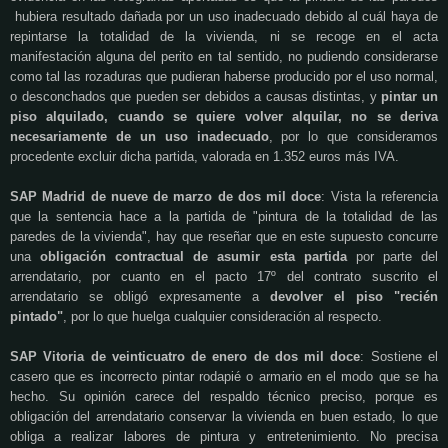
hubiera resultado dañada por un uso inadecuado debido al cuál haya de
repintarse la totalidad de la vivienda, ni se recoge en el acta
manifestación alguna del perito en tal sentido, no pudiendo considerarse
como tal las rozaduras que pudieran haberse producido por el uso normal,
o desconchados que pueden ser debidos a causas distintas, y
pintar un
piso alquilado, cuando se quiere volver alquilar, no se deriva
necesariamente de un uso inadecuado
, por lo que consideramos
procedente excluir dicha partida, valorada en 1.352 euros más IVA.
SAP Madrid de nueve de marzo de dos mil doce
: Vista la referencia
que la sentencia hace a la partida de "pintura
de la totalidad de las
paredes de la vivienda", hay que reseñar que en este supuesto concurre
una
obligación contractual de asumir esta partida
por parte del
arrendatario, por cuanto en el pacto 17º del contrato suscrito el
arrendatario se obligó expresamente a
devolver el piso "recién
pintado"
, por lo que huelga cualquier consideración al respecto.
SAP Vitoria de veinticuatro de enero de dos mil doce
: Sostiene el
casero que es incorrecto pintar rodapié o armario en el modo que se ha
hecho. Su opinión carece del respaldo técnico preciso, porque es
obligación del arrendatario conservar la vivienda en buen estado, lo que
obliga a realizar labores de pintura
y entretenimiento. No precisa