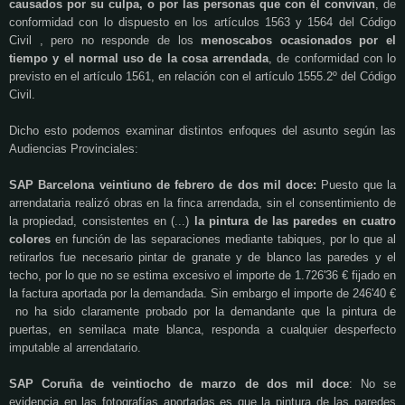
causados por su culpa, o por las personas que con él convivan
, de
conformidad con lo dispuesto en los artículos 1563 y 1564 del Código
Civil , pero no responde de los
menoscabos ocasionados por el
tiempo y el normal uso de la cosa arrendada
, de conformidad con lo
previsto en el artículo 1561, en relación con el artículo 1555.2º del Código
Civil.
Dicho esto podemos examinar distintos enfoques del asunto según las
Audiencias Provinciales:
SAP Barcelona veintiuno de febrero de dos mil doce:
Puesto que la
arrendataria realizó obras en la finca arrendada, sin el consentimiento de
la propiedad, consistentes en (...)
la pintura de las paredes en cuatro
colores
en función de las separaciones mediante tabiques, por lo que al
retirarlos fue necesario pintar de granate y de blanco las paredes y el
techo, por lo que no se estima excesivo el importe de 1.726'36 € fijado en
la factura aportada por la demandada. Sin embargo el importe de 246'40 €
no ha sido claramente probado por la demandante que la pintura
de
puertas, en semilaca mate blanca, responda a cualquier desperfecto
imputable al arrendatario.
SAP Coruña de veintiocho de marzo de dos mil doce
: No se
evidencia en las fotografías aportadas es que la pintura
de las paredes