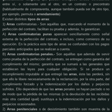
entre sí, o solamente uno al otro, en un contrato o precontrato
(habitualmente de compraventa, aunque también pueda ser de otro tipo,
por ejemplo, permuta o
arrendamiento
)
Existen distintos
tipos de arras
:
1)
Arras
confirmatorias.- Son aquéllas que, marcando el momento de la
perfección del contrato, facilitan su prueba y además, lo garantizan.
A)
Arras confirmatorias puras
aparecen sencillamente como señal
externa de la perfección del contrato, e incluso, como comienzo de su
ejecución. En la práctica este tipo de arras se confunden con los pagos
parciales anticipados que se realizan a cuenta.
B)
Arras confirmatorias penales.-
Son aquéllas que además de servir
como prueba de la perfección del contrato, se entregan como garantía del
cumplimiento del mismo; garantía que se sumará a las generales que
establecen las leyes para cualquier obligación. Si se produce un
incumplimiento imputable al que entregó las
arras
, éste las perderá, sin
que ello le libere necesariamente de la reclamación, por la otra parte, del
cumplimiento forzado y la indemnización por los daños y perjuicios
sufridos. Ello dependerá de que las
arras
penales se hayan pactado o no
de modo que la pérdida de las mismas (o la devolución de las recibidas
más otra cantidad igual) sustituya a la indemnización por los daños y
perjuicios ocasionados.
2)
Arras penitenciales
o de desistimiento también son muestra de la