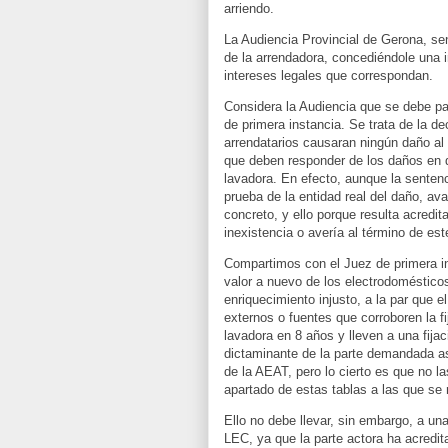
arriendo.
La Audiencia Provincial de Gerona, se
de la arrendadora, concediéndole una
intereses legales que correspondan.
Considera la Audiencia que se debe pa
de primera instancia. Se trata de la d
arrendatarios causaran ningún daño al
que deben responder de los daños en 
lavadora. En efecto, aunque la senten
prueba de la entidad real del daño, av
concreto, y ello porque resulta acredit
inexistencia o avería al término de est
Compartimos con el Juez de primera i
valor a nuevo de los electrodoméstico
enriquecimiento injusto, a la par que 
externos o fuentes que corroboren la fija
lavadora en 8 años y lleven a una fijac
dictaminante de la parte demandada as
de la AEAT, pero lo cierto es que no l
apartado de estas tablas a las que se 
Ello no debe llevar, sin embargo, a un
LEC, ya que la parte actora ha acredi