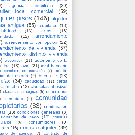
8)
agencia inmobiliaria
(20)
quiler local comercial
(59)
quiler pisos
(146)
alquiler
nta antigua
(55)
alquileres
(13)
labilidad
(13)
arras
(13)
arrendamiento
endador
(12)
7)
arrendamiento con opción
(22)
rendamiento de vivienda
(57)
rendamiento distinto vivienda
5)
ascensor
(21)
autonomía de la
untad
(18)
aval
(21)
aval bancario
)
boletín
beneficio de excusión
(7)
cial del estado
(9)
buena fe
(23)
rofax
(34)
caducidad
(11)
carga
la prueba
(12)
clausulas abusivas
)
coacciones
clausulas ambiguas
(6)
comunidad
)
comodato
(9)
opietarios
(83)
condena en
tas
(13)
condiciones generales
(8)
nsignación de pago
(10)
consulta
consumidores
(9)
culante
(6)
contrato alquiler
(39)
trato
(16)
contrato de
trato de agencia
(7)