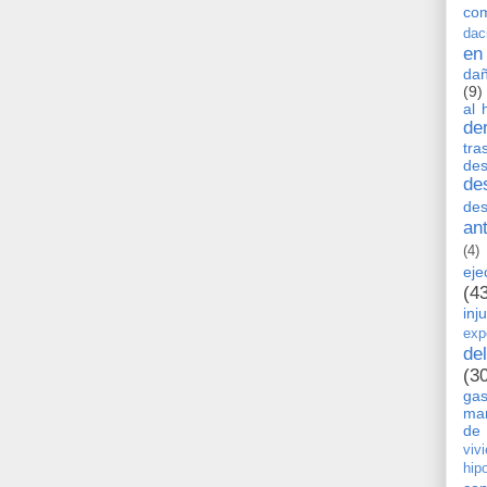
co
dac
en
dañ
(9)
al 
de
tra
de
de
des
an
(4)
eje
(4
inj
exp
de
(3
ga
man
de 
viv
hip