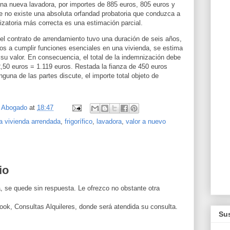
una nueva lavadora, por importes de 885 euros, 805 euros y
e no existe una absoluta orfandad probatoria que conduzca a
izatoria más correcta es una estimación parcial.
 el contrato de arrendamiento tuvo una duración de seis años,
dos a cumplir funciones esenciales en una vivienda, se estima
su valor. En consecuencia, el total de la indemnización debe
,50 euros = 1.119 euros. Restada la fianza de 450 euros
guna de las partes discute, el importe total objeto de
, Abogado
at
18:47
a vivienda arrendada
,
frigorífico
,
lavadora
,
valor a nuevo
io
, se quede sin respuesta. Le ofrezco no obstante otra
ook, Consultas Alquileres, donde será atendida su consulta.
Sus