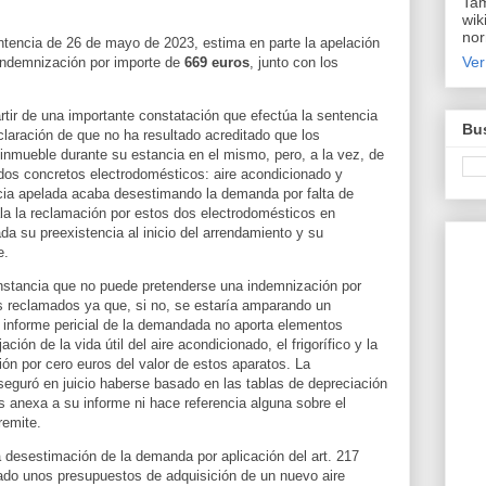
Tam
wik
nor
ntencia de 26 de mayo de 2023, estima en parte la apelación
Ver
 indemnización por importe de
669 euros
, junto con los
rtir de una importante constatación que efectúa la sentencia
Bus
eclaración de que no ha resultado acreditado que los
 inmueble durante su estancia en el mismo, pero, a la vez, de
dos concretos electrodomésticos: aire acondicionado y
cia apelada acaba desestimando la demanda por falta de
ala la reclamación por estos dos electrodomésticos en
ada su preexistencia al inicio del arrendamiento y su
e.
nstancia que no puede pretenderse una indemnización por
s reclamados ya que, si no, se estaría amparando un
el informe pericial de la demandada no aporta elementos
ción de la vida útil del aire acondicionado, el frigorífico y la
ión por cero euros del valor de estos aparatos. La
eguró en juicio haberse basado en las tablas de depreciación
as anexa a su informe ni hace referencia alguna sobre el
remite.
a desestimación de la demanda por aplicación del art. 217
tado unos presupuestos de adquisición de un nuevo aire