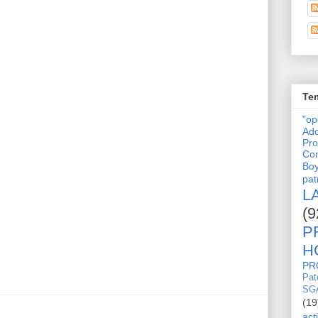
Tem
"o
Adq
Pro
Con
Bo
pat
L
(9
P
H
PR
Pat
SG
(19
act