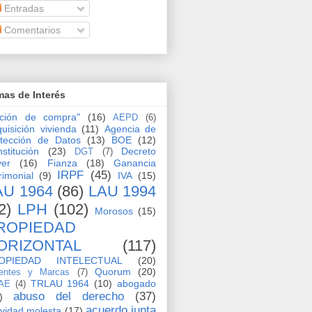
Entradas
Comentarios
as de Interés
pción de compra"
(16)
AEPD
(6)
uisición vivienda
(11)
Agencia de
tección de Datos
(13)
BOE
(12)
stitución
(23)
Decreto
DGT
(7)
yer
(16)
Fianza
(18)
Ganancia
IRPF
(45)
rimonial
(9)
IVA
(15)
AU 1964
(86)
LAU 1994
2)
LPH
(102)
Morosos
(15)
ROPIEDAD
ORIZONTAL
(117)
OPIEDAD INTELECTUAL
(20)
Quorum
(20)
entes y Marcas
(7)
TRLAU 1964
(10)
abogado
AE
(4)
abuso del derecho
(37)
)
acuerdo junta
ividad molesta
(17)