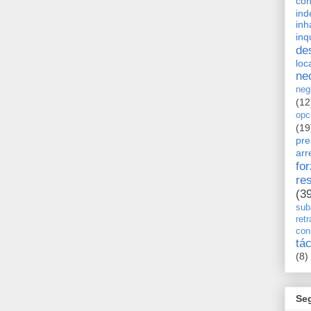
con
ind
inh
inq
de
loc
ne
neg
(12
opc
(19
pre
arr
fo
re
(3
sub
retr
con
tá
(8)
Se