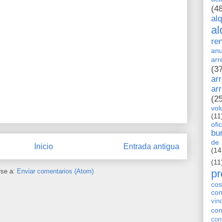
(4
al
al
re
anu
arr
(3
ar
ar
(2
vol
(11
ofi
bu
de 
Inicio
Entrada antigua
(14
(11
pr
rse a:
Enviar comentarios (Atom)
cos
co
vin
con
con