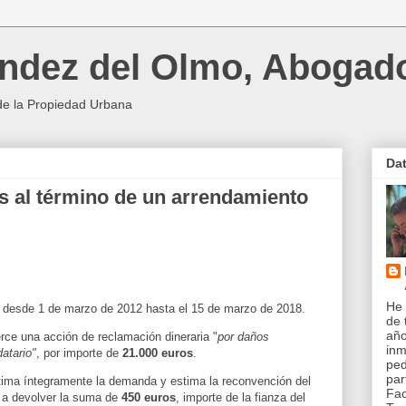
ndez del Olmo, Abogad
de la Propiedad Urbana
Da
 al término de un arrendamiento
He 
a desde 1 de marzo de 2012 hasta el 15 de marzo de 2018.
de 
año
erce una acción de reclamación dineraria "
por daños
inm
atario"
, por importe de
21.000 euros
.
pe
par
tima íntegramente la demanda y estima la reconvención del
Fac
a a devolver la suma de
450 euros
, importe de la fianza del