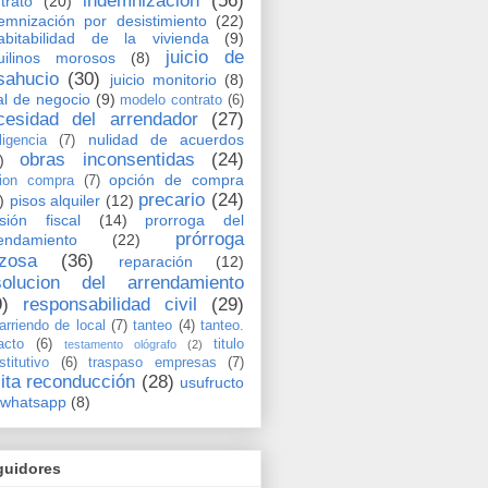
indemnización
(56)
trato
(20)
emnización por desistimiento
(22)
abitabilidad de la vivienda
(9)
juicio de
uilinos morosos
(8)
sahucio
(30)
juicio monitorio
(8)
al de negocio
(9)
modelo contrato
(6)
cesidad del arrendador
(27)
nulidad de acuerdos
ligencia
(7)
obras inconsentidas
(24)
)
opción de compra
ion compra
(7)
precario
(24)
)
pisos alquiler
(12)
sión fiscal
(14)
prorroga del
prórroga
endamiento
(22)
rzosa
(36)
reparación
(12)
solucion del arrendamiento
9)
responsabilidad civil
(29)
arriendo de local
(7)
tanteo
(4)
tanteo.
acto
(6)
titulo
testamento ológrafo
(2)
stitutivo
(6)
traspaso empresas
(7)
cita reconducción
(28)
usufructo
whatsapp
(8)
guidores