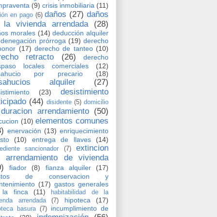
mpraventa
(9)
crisis inmobiliaria
(11)
daños
(27)
daños
ión en pago
(6)
 la vivienda arrendada
(28)
os morales
(14)
deducción alquiler
denegación prórroga
(19)
derecho
honor
(17)
derecho de tanteo
(10)
recho retracto
(26)
derecho
spaso locales comerciales
(12)
sahucio por precario
(18)
sahucios alquiler
(27)
desistimiento
istimiento
(23)
ticipado
(44)
disidente
(5)
domicilio
duracion arrendamiento
(50)
elementos comunes
cucion
(10)
3)
enervación
(13)
enriquecimiento
usto
(10)
entrega de llaves
(14)
extincion
ediente sancionador
(7)
l arrendamiento de vivienda
0)
fiador
(8)
fianza alquiler
(17)
stos de conservacion y
tenimiento
(17)
gastos generales
la finca
(11)
habitabilidad de la
hipoteca
(17)
ienda arrendada
(7)
incumplimiento de
oteca basura
(7)