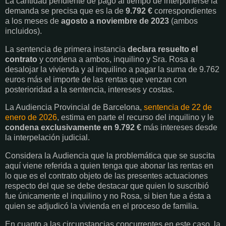
La cantidad pendiente de pago al tiempo de interponerse la
demanda se precisa que es la de
9.792 €
correspondientes
a los meses de
agosto a noviembre de 2023
(ambos
incluidos).
La sentencia de primera instancia
declara resuelto el
contrato
y condena a ambos, inquilino y Sra. Rosa a
desalojar la vivienda y al inquilino a pagar la suma de 9.762
euros más el importe de las rentas que venzan con
posterioridad a la sentencia, intereses y costas.
La Audiencia Provincial de Barcelona,
sentencia de 22 de
enero de 2026
, estima en parte el recurso del inquilino y le
condena exclusivamente en 9.792 €
más intereses desde
la interpelación judicial.
Considera la Audiencia que la problemática que se suscita
aquí viene referida a quien tenga que abonar las rentas en
lo que es el contrato objeto de las presentes actuaciones
respecto del que se debe destacar que quien lo suscribió
fue únicamente el inquilino y no Rosa, si bien fue a ésta a
quien se adjudicó la vivienda en el proceso de familia.
En cuanto a las circunstancias concurrentes en este caso, la