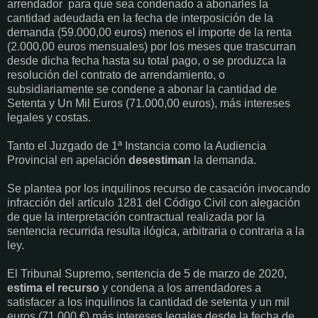
arrendador
para que sea condenado a abonarles la
cantidad adeudada en la fecha de interposición de la
demanda (59.000,00 euros) menos el importe de la renta
(2.000,00 euros mensuales) por los meses que trascurran
desde dicha fecha hasta su total pago, o se produzca la
resolución del contrato de arrendamiento, o
subsidiariamente se condene a abonar la cantidad de
Setenta y Un Mil Euros (71.000,00 euros), más intereses
legales y costas.
Tanto el Juzgado de 1ª Instancia como la Audiencia
Provincial en apelación
desestiman
la demanda.
Se plantea por los inquilinos recurso de casación invocando
infracción del artículo 1281 del Código Civil con alegación
de que la interpretación contractual realizada por la
sentencia recurrida resulta ilógica, arbitraria o contraria a la
ley.
El Tribunal Supremo, sentencia de 5 de marzo de 2020,
estima el recurso
y condena a los arrendadores a
satisfacer a los inquilinos la cantidad de setenta y un mil
euros (71.000 €) más intereses legales desde la fecha de