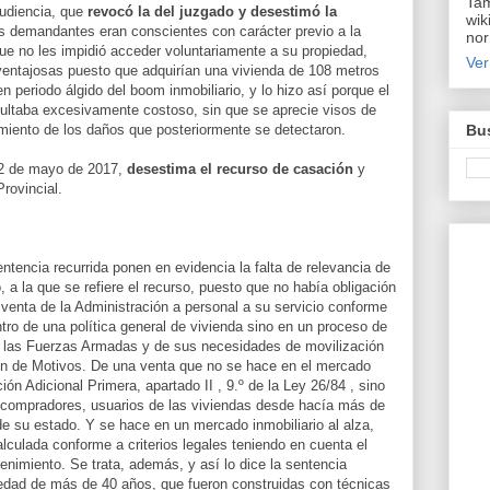
Tam
Audiencia, que
revocó la del juzgado y desestimó la
wik
s demandantes eran conscientes con carácter previo a la
nor
que no les impidió acceder voluntariamente a su propiedad,
Ver
entajosas puesto que adquirían una vivienda de 108 metros
 periodo álgido del boom inmobiliario, y lo hizo así porque el
ultaba excesivamente costoso, sin que se aprecie visos de
Bus
miento de los daños que posteriormente se detectaron.
12 de mayo de 2017,
desestima el recurso de casación
y
rovincial.
tencia recurrida ponen en evidencia la falta de relevancia de
, a la que se refiere el recurso, puesto que no había obligación
 venta de la Administración a personal a su servicio conforme
tro de una política general de vivienda sino en un proceso de
 las Fuerzas Armadas y de sus necesidades de movilización
ón de Motivos. De una venta que no se hace en el mercado
ición Adicional Primera, apartado II , 9.º de la Ley 26/84 , sino
os compradores, usuarios de las viviendas desde hacía más de
e su estado. Y se hace en un mercado inmobiliario al alza,
culada conforme a criterios legales teniendo en cuenta el
nimiento. Se trata, además, y así lo dice la sentencia
üedad de más de 40 años, que fueron construidas con técnicas