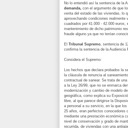
No lo entendió así la sentencia de la 
demanda,
con el argumento de que lo
venta del estado de las viviendas, lo 
aprovechando condiciones realmente v
cuadrados por 41.000 - 42.000 euros, en
mantenimiento de dicho patrimonio res
fraude alguno ya que no tenían conoci
El
Tribunal Supremo
, sentencia de 
confirma la sentencia de la Audiencia P
Considera el Supremo:
Los hechos que declara probados la sen
la cláusula de renuncia al saneamiento
contractual de sanear. Se trata de una
a la Ley 26/99, que no se enmarca den
modernización y cambio de modelo de
geográfica, como explica su Exposici
libre, al que parece dirigirse la Dispos
a personal a su servicio, en la que l
25 años, eran perfectos conocedores d
mediante una prestación económica cal
nivel de conservación y grado de mante
recurrida, de viviendas con una antig