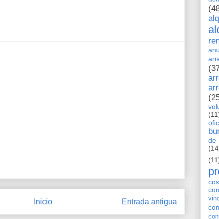
(4
al
al
re
anu
arr
(3
ar
ar
(2
vol
(11
ofi
bu
de 
(14
(11
pr
cos
co
vin
Inicio
Entrada antigua
con
con