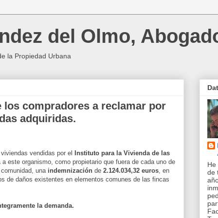
ndez del Olmo, Abogad
de la Propiedad Urbana
Da
 los compradores a reclamar por
ndas adquiridas.
viviendas vendidas por el
Instituto para la Vivienda de las
a a este organismo, como propietario que fuera de cada uno de
He 
da comunidad, una
indemnización
de
2.124.034,32 euros
, en
de 
los de daños existentes en elementos comunes de las fincas
año
inm
pe
par
ntegramente la demanda.
Fac