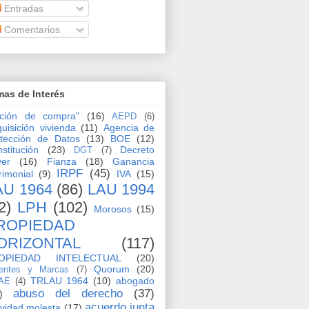
Entradas
Comentarios
as de Interés
pción de compra"
(16)
AEPD
(6)
uisición vivienda
(11)
Agencia de
tección de Datos
(13)
BOE
(12)
stitución
(23)
Decreto
DGT
(7)
yer
(16)
Fianza
(18)
Ganancia
IRPF
(45)
rimonial
(9)
IVA
(15)
AU 1964
(86)
LAU 1994
2)
LPH
(102)
Morosos
(15)
ROPIEDAD
ORIZONTAL
(117)
OPIEDAD INTELECTUAL
(20)
Quorum
(20)
entes y Marcas
(7)
TRLAU 1964
(10)
abogado
AE
(4)
abuso del derecho
(37)
)
acuerdo junta
ividad molesta
(17)