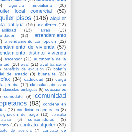
8)
agencia inmobiliaria
(20)
quiler local comercial
(59)
quiler pisos
(146)
alquiler
nta antigua
(55)
alquileres
(13)
labilidad
(13)
arras
(13)
arrendamiento
endador
(12)
7)
arrendamiento con opción
(22)
rendamiento de vivienda
(57)
rendamiento distinto vivienda
5)
ascensor
(21)
autonomía de la
untad
(18)
aval
(21)
aval bancario
)
boletín
beneficio de excusión
(7)
cial del estado
(9)
buena fe
(23)
rofax
(34)
caducidad
(11)
carga
la prueba
(12)
clausulas abusivas
)
coacciones
clausulas ambiguas
(6)
comunidad
)
comodato
(9)
opietarios
(83)
condena en
tas
(13)
condiciones generales
(8)
nsignación de pago
(10)
consulta
consumidores
(9)
culante
(6)
contrato alquiler
(39)
trato
(16)
contrato de
trato de agencia
(7)