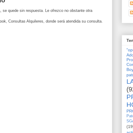
io
, se quede sin respuesta. Le ofrezco no obstante otra
ook, Consultas Alquileres, donde será atendida su consulta.
Tem
"o
Adq
Pro
Con
Bo
pat
L
(9
P
H
PR
Pat
SG
(19
act