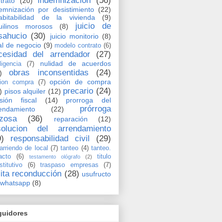
indemnización
(56)
trato
(20)
emnización por desistimiento
(22)
abitabilidad de la vivienda
(9)
juicio de
uilinos morosos
(8)
sahucio
(30)
juicio monitorio
(8)
al de negocio
(9)
modelo contrato
(6)
cesidad del arrendador
(27)
nulidad de acuerdos
ligencia
(7)
obras inconsentidas
(24)
)
opción de compra
ion compra
(7)
precario
(24)
)
pisos alquiler
(12)
sión fiscal
(14)
prorroga del
prórroga
endamiento
(22)
rzosa
(36)
reparación
(12)
solucion del arrendamiento
9)
responsabilidad civil
(29)
arriendo de local
(7)
tanteo
(4)
tanteo.
acto
(6)
titulo
testamento ológrafo
(2)
stitutivo
(6)
traspaso empresas
(7)
cita reconducción
(28)
usufructo
whatsapp
(8)
guidores