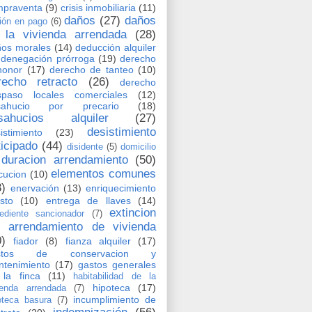
mpraventa
(9)
crisis inmobiliaria
(11)
daños
(27)
daños
ión en pago
(6)
 la vivienda arrendada
(28)
os morales
(14)
deducción alquiler
denegación prórroga
(19)
derecho
honor
(17)
derecho de tanteo
(10)
recho retracto
(26)
derecho
spaso locales comerciales
(12)
sahucio por precario
(18)
sahucios alquiler
(27)
desistimiento
istimiento
(23)
ticipado
(44)
disidente
(5)
domicilio
duracion arrendamiento
(50)
elementos comunes
cucion
(10)
3)
enervación
(13)
enriquecimiento
usto
(10)
entrega de llaves
(14)
extincion
ediente sancionador
(7)
l arrendamiento de vivienda
0)
fiador
(8)
fianza alquiler
(17)
stos de conservacion y
tenimiento
(17)
gastos generales
la finca
(11)
habitabilidad de la
hipoteca
(17)
ienda arrendada
(7)
incumplimiento de
oteca basura
(7)