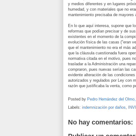
y medios diferentes y en lugares próx
humedad, y con materiales que no eran
mantenimiento precisaba de mayores a
En lo que aquí interesa, supone que l
reformas que podían precisar y de sus p
existentes en el momento de la compra
evolución física de las casas ("eran v
que el mantenimiento no era el más ad
que la cláusula cuestionada fuera oper
normativa citada en el motivo, pues no 
trasladar a la Administración una repa
compraron, pues nuevas serían las cas
evidente alteración de las condiciones
autorizados y regulados por Ley con mo
razón que justificaba la venta, como po
Posted by
Pedro Hernández del Olmo
Labels:
indemnización por daños
,
INV
No hay comentarios: