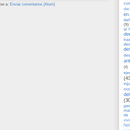
co
rse a:
Enviar comentarios (Atom)
dac
en
dañ
(9)
al 
de
tra
de
de
des
an
(4)
eje
(4
inj
exp
de
(3
ga
man
de 
viv
hip