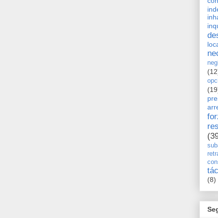
con
ind
inh
inq
de
loc
ne
neg
(12
opc
(19
pre
arr
fo
re
(3
sub
retr
con
tá
(8)
Se