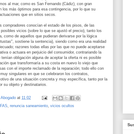
imos al mar, como es San Fernando (Cádiz), con gran
 los más óptimos para esa contingencia, por lo que su
ctuaciones que en sitios secos.
os compradores conocían el estado de los pisos, de las
osibles vicios (sobre lo que se ajustó el precio), tanto los
, como de aquellos que pudieran derivarse por la lógica
etustas", sostiene la sentencia), siendo como era una realidad
ecuado; razones todas ellas por las que no puede aceptarse
ativa o actuara en perjuicio del consumidor, contrariando la
tenían obligación alguna de aceptar la oferta ni es posible
ración que transformaría a su costa en nuevo lo viejo que
as con el importe reclamado de la reparación; todo ello con
 muy singulares en que se celebraron los contratos,
tivo de una situación concreta y muy específica, tanto por la
r su objeto y destinatarios.
, Abogado
at
11:02
IFAS
,
renuncia saneamiento
,
vicios ocultos
Sus