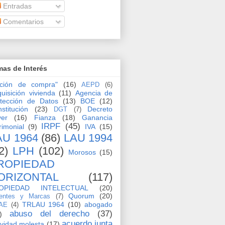
Entradas
Comentarios
as de Interés
pción de compra"
(16)
AEPD
(6)
uisición vivienda
(11)
Agencia de
tección de Datos
(13)
BOE
(12)
stitución
(23)
Decreto
DGT
(7)
yer
(16)
Fianza
(18)
Ganancia
IRPF
(45)
rimonial
(9)
IVA
(15)
AU 1964
(86)
LAU 1994
2)
LPH
(102)
Morosos
(15)
ROPIEDAD
ORIZONTAL
(117)
OPIEDAD INTELECTUAL
(20)
Quorum
(20)
entes y Marcas
(7)
TRLAU 1964
(10)
abogado
AE
(4)
abuso del derecho
(37)
)
acuerdo junta
ividad molesta
(17)