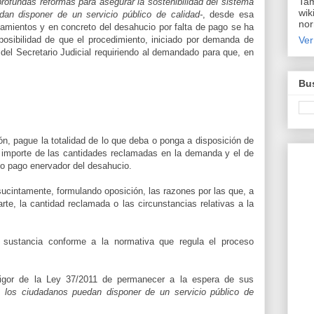
Tam
profundas reformas para asegurar la sostenibilidad del sistema
wik
dan disponer de un servicio público de calidad-
, desde esa
nor
damientos y en concreto del desahucio por falta de pago se ha
a posibilidad de que el procedimiento, iniciado por demanda de
Ver
o del Secretario Judicial requiriendo al demandado para que, en
Bus
, pague la totalidad de lo que deba o ponga a disposición de
el importe de las cantidades reclamadas en la demanda y el de
o pago enervador del desahucio.
intamente, formulando oposición, las razones por las que, a
rte, la cantidad reclamada o las circunstancias relativas a la
sustancia conforme a la normativa que regula el proceso
 vigor de la Ley 37/2011 de permanecer a la espera de sus
e los ciudadanos puedan disponer de un servicio público de