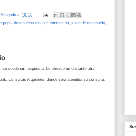
, Abogado
at
10:24
de pago
,
desahucios alquiler
,
enervación
,
juicio de desahucio
,
io
, se quede sin respuesta. Le ofrezco no obstante otra
ook, Consultas Alquileres, donde será atendida su consulta.
Sus