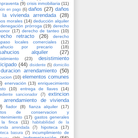
mpraventa
(9)
crisis inmobiliaria
(11)
daños
(27)
daños
ión en pago
(6)
 la vivienda arrendada
(28)
os morales
(14)
deducción alquiler
denegación prórroga
(19)
derecho
honor
(17)
derecho de tanteo
(10)
recho retracto
(26)
derecho
spaso locales comerciales
(12)
sahucio por precario
(18)
sahucios alquiler
(27)
desistimiento
istimiento
(23)
ticipado
(44)
disidente
(5)
domicilio
duracion arrendamiento
(50)
elementos comunes
cucion
(10)
3)
enervación
(13)
enriquecimiento
usto
(10)
entrega de llaves
(14)
extincion
ediente sancionador
(7)
l arrendamiento de vivienda
0)
fiador
(8)
fianza alquiler
(17)
stos de conservacion y
tenimiento
(17)
gastos generales
la finca
(11)
habitabilidad de la
hipoteca
(17)
ienda arrendada
(7)
incumplimiento de
oteca basura
(7)