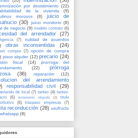
indemnización
(56)
trato
(20)
emnización por desistimiento
(22)
abitabilidad de la vivienda
(9)
juicio de
uilinos morosos
(8)
sahucio
(30)
juicio monitorio
(8)
al de negocio
(9)
modelo contrato
(6)
cesidad del arrendador
(27)
nulidad de acuerdos
ligencia
(7)
obras inconsentidas
(24)
)
opción de compra
ion compra
(7)
precario
(24)
)
pisos alquiler
(12)
sión fiscal
(14)
prorroga del
prórroga
endamiento
(22)
rzosa
(36)
reparación
(12)
solucion del arrendamiento
9)
responsabilidad civil
(29)
arriendo de local
(7)
tanteo
(4)
tanteo.
acto
(6)
titulo
testamento ológrafo
(2)
stitutivo
(6)
traspaso empresas
(7)
cita reconducción
(28)
usufructo
whatsapp
(8)
guidores