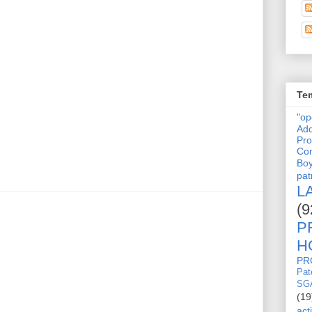
Tem
"o
Adq
Pro
Con
Bo
pat
L
(9
P
H
PR
Pat
SG
(19
act