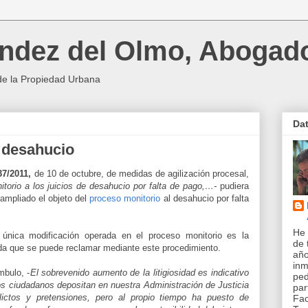
ndez del Olmo, Abogad
de la Propiedad Urbana
Da
e desahucio
7/2011,
de 10 de octubre, de medidas de agilización procesal,
itorio a los juicios de desahucio por falta de pago,…-
pudiera
 ampliado el objeto del
proceso monitorio
al desahucio por falta
He 
 única modificación operada en el proceso monitorio es la
de 
uda que se puede reclamar mediante este procedimiento.
año
inm
bulo, -
El sobrevenido aumento de la litigiosidad es indicativo
pe
s ciudadanos depositan en nuestra Administración de Justicia
par
ictos y pretensiones, pero al propio tiempo ha puesto de
Fac