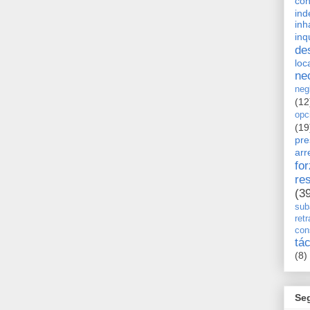
con
ind
inh
inq
de
loc
ne
neg
(12
opc
(19
pre
arr
fo
re
(3
sub
retr
con
tá
(8)
Se