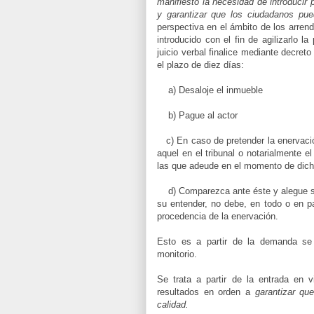
manifiesto la necesidad de introducir 
y garantizar que los ciudadanos pue
perspectiva en el ámbito de los arren
introducido con el fin de agilizarlo l
juicio verbal finalice mediante decret
el plazo de diez días:
a) Desaloje el inmueble
b) Pague al actor
c) En caso de pretender la enervación
aquel en el tribunal o notarialmente 
las que adeude en el momento de dich
d) Comparezca ante éste y alegue suc
su entender, no debe, en todo o en pa
procedencia de la enervación.
Esto es a partir de la demanda se 
monitorio.
Se trata a partir de la entrada en
resultados en orden a
garantizar qu
calidad.