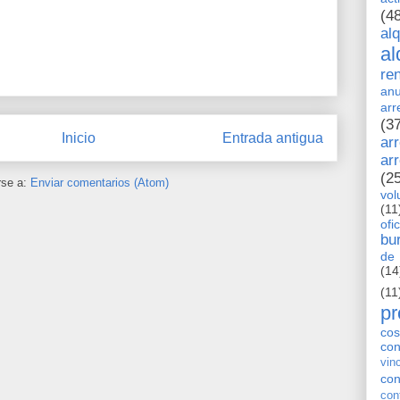
(4
al
al
re
anu
arr
(3
Inicio
Entrada antigua
ar
ar
(2
rse a:
Enviar comentarios (Atom)
vol
(11
ofi
bu
de 
(14
(11
pr
cos
co
vin
con
con