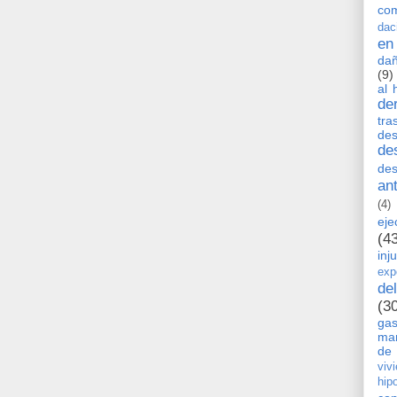
co
dac
en
dañ
(9)
al 
de
tra
de
de
des
an
(4)
eje
(4
inj
exp
de
(3
ga
man
de 
viv
hip