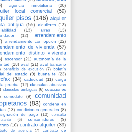
8)
agencia inmobiliaria
(20)
quiler local comercial
(59)
quiler pisos
(146)
alquiler
nta antigua
(55)
alquileres
(13)
labilidad
(13)
arras
(13)
arrendamiento
endador
(12)
7)
arrendamiento con opción
(22)
rendamiento de vivienda
(57)
rendamiento distinto vivienda
5)
ascensor
(21)
autonomía de la
untad
(18)
aval
(21)
aval bancario
)
boletín
beneficio de excusión
(7)
cial del estado
(9)
buena fe
(23)
rofax
(34)
caducidad
(11)
carga
la prueba
(12)
clausulas abusivas
)
coacciones
clausulas ambiguas
(6)
comunidad
)
comodato
(9)
opietarios
(83)
condena en
tas
(13)
condiciones generales
(8)
nsignación de pago
(10)
consulta
consumidores
(9)
culante
(6)
contrato alquiler
(39)
trato
(16)
contrato de
trato de agencia
(7)