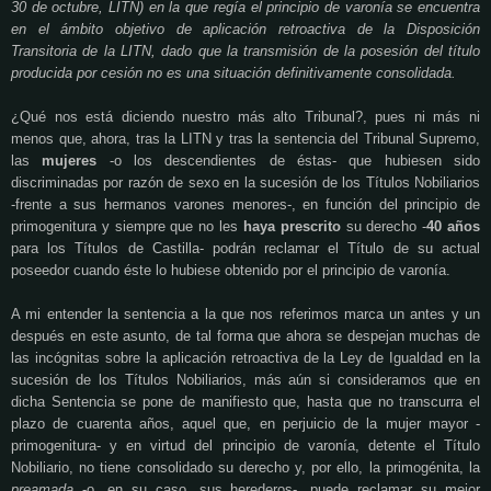
30 de octubre, LITN) en la que regía el principio de varonía se encuentra
en el ámbito objetivo de aplicación retroactiva de la Disposición
Transitoria de la LITN, dado que la transmisión de la posesión del título
producida por cesión no es una situación definitivamente consolidada.
¿Qué nos está diciendo nuestro más alto Tribunal?, pues ni más ni
menos que, ahora, tras la LITN y tras la sentencia del Tribunal Supremo,
las
mujeres
-o los descendientes de éstas- que hubiesen sido
discriminadas por razón de sexo en la sucesión de los Títulos Nobiliarios
-frente a sus hermanos varones menores-, en función del principio de
primogenitura y siempre que no les
haya prescrito
su derecho -
40 años
para los Títulos de Castilla- podrán reclamar el Título de su actual
poseedor cuando éste lo hubiese obtenido por el principio de varonía.
A mi entender la sentencia a la que nos referimos marca un antes y un
después en este asunto, de tal forma que ahora se despejan muchas de
las incógnitas sobre la aplicación retroactiva de la Ley de Igualdad en la
sucesión de los Títulos Nobiliarios, más aún si consideramos que en
dicha Sentencia se pone de manifiesto que, hasta que no transcurra el
plazo de cuarenta años, aquel que, en perjuicio de la mujer mayor -
primogenitura- y en virtud del principio de varonía, detente el Título
Nobiliario, no tiene consolidado su derecho y, por ello, la primogénita, la
preamada
-o, en su caso, sus herederos-, puede reclamar su mejor