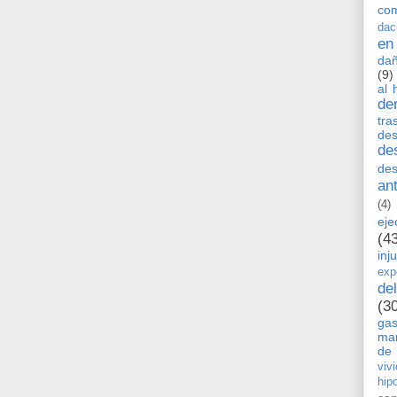
co
dac
en
dañ
(9)
al 
de
tra
de
de
des
an
(4)
eje
(4
inj
exp
de
(3
ga
man
de 
viv
hip