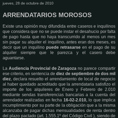
jueves, 28 de octubre de 2010
ARRENDATARIOS MOROSOS
Existe una opinión muy difundida entre caseros e inquilinos
que considera que no se puede instar el desahucio por falta
de pago hasta que no haya transcurrido al menos un mes
sin pagar su alquiler el inquilino, antes eran dos meses, es
decir que un inquilino
puede retrasarse
en el pago de su
alquiler siempre que le parezca y el casero debe
aguantarse.
La
Audiencia Provincial de Zaragoza
no parece compartir
ese criterio, en sentencia de
diez de septiembre de dos mil
diez
, declara resuelto el arrendamiento de local de negocio
al haber quedado acreditado que la arrendataria satisfizo el
importe de los alquileres de Enero y Febrero de 2.010
mediante sendas transferencias bancarias a la cuenta del
arrendador realizadas en fecha
16-02-2.010,
lo que implica
incumplimiento por su parte de la obligación que a la misma
alcanzaba de pagar dichas mensualidades de renta dentro
del plazo pactado (art. 1.555.1º del Código Civil ), siendo de