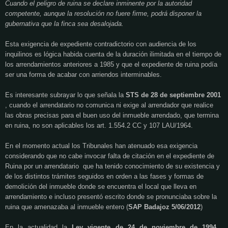
Cuando el peligro de ruina se declare inminente por la autoridad
competente, aunque la resolución no fuere firme, podrá disponer la
gubernativa que la finca sea desalojada.
Esta exigencia de expediente contradictorio con audiencia de los
inquilinos es lógica habida cuenta de la duración ilimitada en el tiempo de
los arrendamientos anteriores a 1985 y que el expediente de ruina podía
ser una forma de acabar con arriendos interminables.
Es interesante subrayar lo que señala la
STS de 28 de septiembre 2001
, cuando el arrendatario no comunica ni exige al arrendador que realice
las obras precisas para el buen uso del inmueble arrendado, que termina
en ruina, no son aplicables los art. 1.554.2 CC y 107 LAU/1964.
En el momento actual los Tribunales han atenuado esa exigencia
considerando que no cabe invocar falta de citación en el expediente de
Ruina
por un arrendatario
que ha tenido conocimiento de su existencia y
de los distintos trámites seguidos en orden a las fases y formas de
demolición del inmueble donde se encuentra el local que lleva en
arrendamiento
e incluso presentó escrito donde se pronunciaba sobre la
ruina
que amenazaba al inmueble entero (
SAP Badajoz 5/06/2012
)
En la actualidad la
Ley vigente de 24 de noviembre de 1994
,