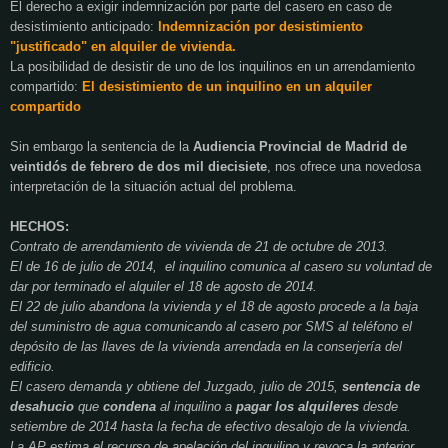
El derecho a exigir indemnización por parte del casero en caso de
desistimiento anticipado:
Indemnización por desistimiento
"justificado" en alquiler de vivienda.
La posibilidad de desistir de uno de los inquilinos en un arrendamiento
compartido:
El desistimiento de un inquilino en un alquiler
compartido
Sin embargo la sentencia de la
Audiencia Provincial de Madrid de
veintidós de febrero de dos mil diecisiete
, nos ofrece una novedosa
interpretación de la situación actual del problema.
HECHOS:
Contrato de arrendamiento de vivienda de 21 de octubre de 2013.
El de 16 de julio de 2014,
el inquilino comunica al casero su voluntad de
dar por terminado el alquiler el 18 de agosto de 2014.
El 22 de julio abandona la vivienda y el 18 de agosto procede a la baja
del suministro de agua comunicando al casero por SMS al teléfono el
depósito de las llaves de la vivienda arrendada en la conserjería del
edificio.
El casero demanda y obtiene del Juzgado, julio de 2015,
sentencia de
desahucio
que
condena
al inquilino a
pagar los alquileres
desde
setiembre de 2014 hasta la fecha de efectivo desalojo de la vivienda.
La AP estima el recurso de apelación del inquilino y revoca la anterior