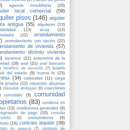
8)
agencia inmobiliaria
(20)
quiler local comercial
(59)
quiler pisos
(146)
alquiler
nta antigua
(55)
alquileres
(13)
labilidad
(13)
arras
(13)
arrendamiento
endador
(12)
7)
arrendamiento con opción
(22)
rendamiento de vivienda
(57)
rendamiento distinto vivienda
5)
ascensor
(21)
autonomía de la
untad
(18)
aval
(21)
aval bancario
)
boletín
beneficio de excusión
(7)
cial del estado
(9)
buena fe
(23)
rofax
(34)
caducidad
(11)
carga
la prueba
(12)
clausulas abusivas
)
coacciones
clausulas ambiguas
(6)
comunidad
)
comodato
(9)
opietarios
(83)
condena en
tas
(13)
condiciones generales
(8)
nsignación de pago
(10)
consulta
consumidores
(9)
culante
(6)
contrato alquiler
(39)
trato
(16)
contrato de
trato de agencia
(7)