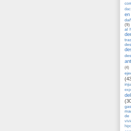
co
dac
en
dañ
(9)
al 
de
tra
de
de
des
an
(4)
eje
(4
inj
exp
de
(3
ga
man
de 
viv
hip