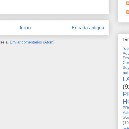
Inicio
Entrada antigua
Tem
rse a:
Enviar comentarios (Atom)
"o
Adq
Pro
Con
Bo
pat
L
(9
P
H
PR
Pat
SG
(19
act