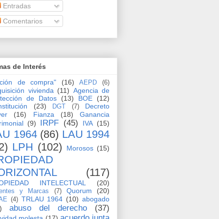
Entradas
Comentarios
as de Interés
pción de compra"
(16)
AEPD
(6)
uisición vivienda
(11)
Agencia de
tección de Datos
(13)
BOE
(12)
stitución
(23)
Decreto
DGT
(7)
yer
(16)
Fianza
(18)
Ganancia
IRPF
(45)
rimonial
(9)
IVA
(15)
AU 1964
(86)
LAU 1994
2)
LPH
(102)
Morosos
(15)
ROPIEDAD
ORIZONTAL
(117)
OPIEDAD INTELECTUAL
(20)
Quorum
(20)
entes y Marcas
(7)
TRLAU 1964
(10)
abogado
AE
(4)
abuso del derecho
(37)
)
acuerdo junta
ividad molesta
(17)