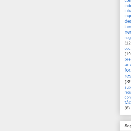
con
ind
inh
inq
de
loc
ne
neg
(12
opc
(19
pre
arr
fo
re
(3
sub
retr
con
tá
(8)
Se