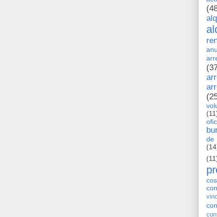
(4
al
al
re
anu
arr
(3
ar
ar
(2
vol
(11
ofi
bu
de 
(14
(11
pr
cos
co
vin
con
con