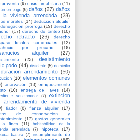
mpraventa
(9)
crisis inmobiliaria
(11)
daños
(27)
daños
ión en pago
(6)
 la vivienda arrendada
(28)
os morales
(14)
deducción alquiler
denegación prórroga
(19)
derecho
honor
(17)
derecho de tanteo
(10)
recho retracto
(26)
derecho
spaso locales comerciales
(12)
sahucio por precario
(18)
sahucios alquiler
(27)
desistimiento
istimiento
(23)
ticipado
(44)
disidente
(5)
domicilio
duracion arrendamiento
(50)
elementos comunes
cucion
(10)
3)
enervación
(13)
enriquecimiento
usto
(10)
entrega de llaves
(14)
extincion
ediente sancionador
(7)
l arrendamiento de vivienda
0)
fiador
(8)
fianza alquiler
(17)
stos de conservacion y
tenimiento
(17)
gastos generales
la finca
(11)
habitabilidad de la
hipoteca
(17)
ienda arrendada
(7)
incumplimiento de
oteca basura
(7)