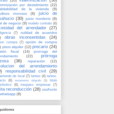
indemnización
(56)
trato
(20)
emnización por desistimiento
(22)
abitabilidad de la vivienda
(9)
juicio de
uilinos morosos
(8)
sahucio
(30)
juicio monitorio
(8)
al de negocio
(9)
modelo contrato
(6)
cesidad del arrendador
(27)
nulidad de acuerdos
ligencia
(7)
obras inconsentidas
(24)
)
opción de compra
ion compra
(7)
precario
(24)
)
pisos alquiler
(12)
sión fiscal
(14)
prorroga del
prórroga
endamiento
(22)
rzosa
(36)
reparación
(12)
solucion del arrendamiento
9)
responsabilidad civil
(29)
arriendo de local
(7)
tanteo
(4)
tanteo.
acto
(6)
titulo
testamento ológrafo
(2)
stitutivo
(6)
traspaso empresas
(7)
cita reconducción
(28)
usufructo
whatsapp
(8)
guidores