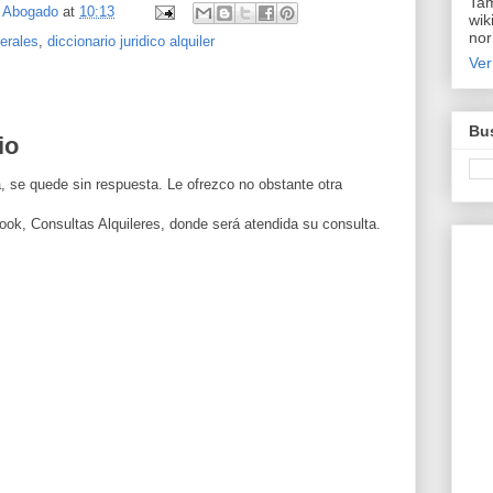
Tam
, Abogado
at
10:13
wik
nor
erales
,
diccionario juridico alquiler
Ver
Bus
io
, se quede sin respuesta. Le ofrezco no obstante otra
ook, Consultas Alquileres, donde será atendida su consulta.