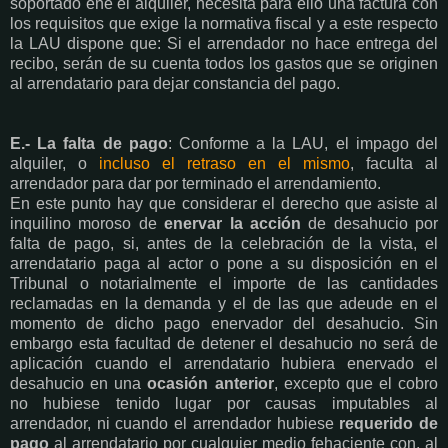
soportado ene el alquiler, necesita para ello una factura con
los requisitos que exige la normativa fiscal y a este respecto
la LAU dispone que: Si el arrendador no hace entrega del
recibo, serán de su cuenta todos los gastos que se originen
al arrendatario para dejar constancia del pago.
E.- La falta de pago
: Conforme a la LAU, el impago del
alquiler, o
incluso el retraso en el mismo
, faculta al
arrendador para dar por terminado el arrendamiento.
En este punto hay que considerar el derecho que asiste al
inquilino moroso de
enervar la acción
de desahucio por
falta de pago, si, antes de la celebración de la vista, el
arrendatario paga al actor o pone a su disposición en el
Tribunal o notarialmente el importe de las cantidades
reclamadas en la demanda y el de las que adeude en el
momento de dicho pago enervador del desahucio. Sin
embargo esta facultad de detener el desahucio no será de
aplicación cuando el arrendatario hubiera enervado el
desahucio en una
ocasión anterior
, excepto que el cobro
no hubiese tenido lugar por causas imputables al
arrendador, ni cuando el arrendador hubiese
requerido de
pago
al arrendatario por cualquier medio fehaciente con, al