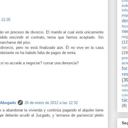
con
ind
inh
inq
 12:26
de
loc
ne
án en proceso de divorcio. El marido al cual está unicamente
neg
cidido rescindir el contrato, tema que hemos aceptado. Sin
(12
marcharse del piso.
vorcio, pero no está finalizado aún. Él no vive en la casa
opc
(19
bstante no ha habido falta de pagos de renta.
pre
arr
si no accede a negociar? cursar una denuncia?
fo
re
(3
sub
retr
con
tá
 Abogado
26 de enero de 2012 a las 12:32
(8)
a abandonar la vivienda y continúa pagando el alquiler tiene
gar deberán acudir al Juzgado, y 'armarse de paciencia' pleito
Se