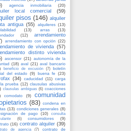
8)
agencia inmobiliaria
(20)
quiler local comercial
(59)
quiler pisos
(146)
alquiler
nta antigua
(55)
alquileres
(13)
labilidad
(13)
arras
(13)
arrendamiento
endador
(12)
7)
arrendamiento con opción
(22)
rendamiento de vivienda
(57)
rendamiento distinto vivienda
5)
ascensor
(21)
autonomía de la
untad
(18)
aval
(21)
aval bancario
)
boletín
beneficio de excusión
(7)
cial del estado
(9)
buena fe
(23)
rofax
(34)
caducidad
(11)
carga
la prueba
(12)
clausulas abusivas
)
coacciones
clausulas ambiguas
(6)
comunidad
)
comodato
(9)
opietarios
(83)
condena en
tas
(13)
condiciones generales
(8)
nsignación de pago
(10)
consulta
consumidores
(9)
culante
(6)
contrato alquiler
(39)
trato
(16)
contrato de
trato de agencia
(7)