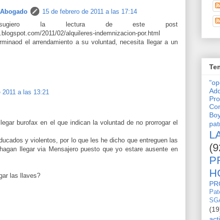
 Abogado
15 de febrero de 2011 a las 17:14
giero la lectura de este post
blogspot.com/2011/02/alquileres-indemnizacion-por.html
rminaod el arrendamiento a su voluntad, necesita llegar a un
Tem
"o
Adq
 2011 a las 13:21
Pro
Con
Bo
legar burofax en el que indican la voluntad de no prorrogar el
pat
L
cados y violentos, por lo que les he dicho que entreguen las
(9
 hagan llegar via Mensajero puesto que yo estare ausente en
P
H
ar las llaves?
PR
Pat
SG
(19
act