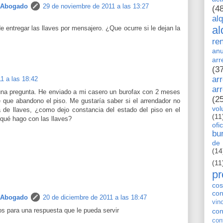
 Abogado
29 de noviembre de 2011 a las 13:27
(4
al
al
 entregar las llaves por mensajero. ¿Que ocurre si le dejan la
re
anu
arr
(3
ar
1 a las 18:42
ar
una pregunta. He enviado a mi casero un burofax con 2 meses
(2
e que abandono el piso. Me gustaría saber si el arrendador no
vol
a de llaves, ¿como dejo constancia del estado del piso en el
(11
ué hago con las llaves?
ofi
bu
de 
(14
(11
pr
cos
co
 Abogado
20 de diciembre de 2011 a las 18:47
vin
s para una respuesta que le pueda servir
con
con