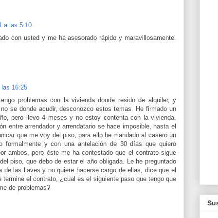
 a las 5:10
ado con usted y me ha asesorado rápido y maravillosamente.
 las 16:25
engo problemas con la vivienda donde resido de alquiler, y
 no se donde acudir, desconozco estos temas. He firmado un
año, pero llevo 4 meses y no estoy contenta con la vivienda,
 entre arrendador y arrendatario se hace imposible, hasta el
nicar que me voy del piso, para ello he mandado al casero un
o formalmente y con una antelación de 30 días que quiero
 por ambos, pero éste me ha contestado que el contrato sigue
del piso, que debo de estar el año obligada. Le he preguntado
 de las llaves y no quiere hacerse cargo de ellas, dice que el
 termine el contrato, ¿cual es el siguiente paso que tengo que
arme de problemas?
Sus