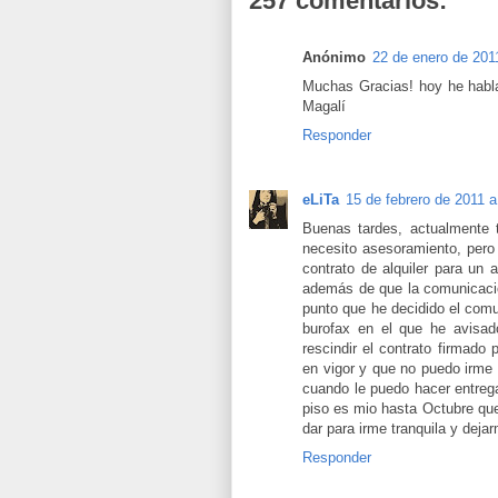
257 comentarios:
Anónimo
22 de enero de 2011
Muchas Gracias! hoy he habl
Magalí
Responder
eLiTa
15 de febrero de 2011 a
Buenas tardes, actualmente t
necesito asesoramiento, pero
contrato de alquiler para un 
además de que la comunicación
punto que he decidido el comu
burofax en el que he avisad
rescindir el contrato firmado
en vigor y que no puedo irme 
cuando le puedo hacer entrega
piso es mio hasta Octubre que
dar para irme tranquila y dej
Responder