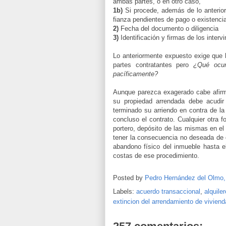
ambas partes, o en otro caso,
1b)
Si procede, además de lo anterior
fianza pendientes de pago o existencia
2)
Fecha del documento o diligencia
3)
Identificación y firmas de los intervi
Lo anteriormente expuesto exige que h
partes contratantes pero
¿Qué ocurr
pacíficamente?
Aunque parezca exagerado cabe afirm
su propiedad arrendada debe acudir
terminado su arriendo en contra de la
concluso el contrato. Cualquier otra f
portero, depósito de las mismas en el
tener la consecuencia no deseada de q
abandono físico del inmueble hasta e
costas de ese procedimiento.
Posted by
Pedro Hernández del Olmo
Labels:
acuerdo transaccional
,
alquile
extincion del arrendamiento de viviend