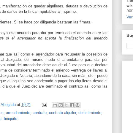
Tam
wik
, manifestación de quedar alquileres, deudas o devolución de
nor
 de daños en la finca imputables al inquilino.
Ver
nientes. Si se hace por diligencia bastaran las firmas.
aya ese acuerdo para dar por terminado el arriendo entre las
Bus
e si el arrendador no acepta la finalización del arriendo
ar que así como el arrendador para recuperar la posesión de
 al Juzgado, del mismo modo el arrendatario para dar por
 voluntad del arrendador debe acudir al Juez para que declare
orma de considerar terminado el arriendo –entrega de llaves al
 Juzgado o Notaría, abandono de la casa sin más, etc.- puede
ue el inquilino sea condenado a pagar los alquileres desde el
l día que el Juez declare terminado el contrato así como las
, Abogado
at
10:21
res
,
arrendamiento
,
contrato
,
contrato alquiler
,
desistimiento
,
a
,
finiquito