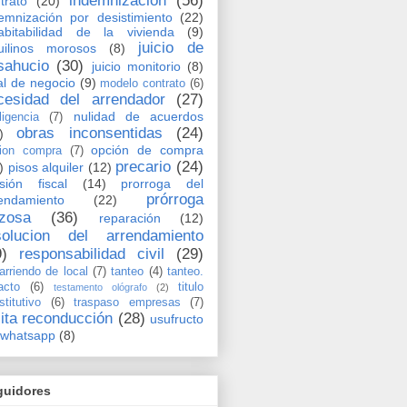
indemnización
(56)
trato
(20)
emnización por desistimiento
(22)
abitabilidad de la vivienda
(9)
juicio de
uilinos morosos
(8)
sahucio
(30)
juicio monitorio
(8)
al de negocio
(9)
modelo contrato
(6)
cesidad del arrendador
(27)
nulidad de acuerdos
ligencia
(7)
obras inconsentidas
(24)
)
opción de compra
ion compra
(7)
precario
(24)
)
pisos alquiler
(12)
sión fiscal
(14)
prorroga del
prórroga
endamiento
(22)
rzosa
(36)
reparación
(12)
solucion del arrendamiento
9)
responsabilidad civil
(29)
arriendo de local
(7)
tanteo
(4)
tanteo.
acto
(6)
titulo
testamento ológrafo
(2)
stitutivo
(6)
traspaso empresas
(7)
cita reconducción
(28)
usufructo
whatsapp
(8)
guidores