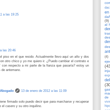
co
dac
en
1 a las 19:25
dañ
(9)
al 
de
tra
de
de
des
a las 20:46
an
l piso en el que resido. Actualmente llevo aquí un año y dos
(4)
on otro chico y yo me quiero ir. ¿Puedo cambiar el contrato e
eje
 con respecto a mi parte de la fianza que pasaría? estoy un
(4
s de antemano.
inj
exp
de
(3
ga
 Abogado
13 de enero de 2012 a las 11:09
man
de 
tiene firmado solo puedo decir que para marcharse y recuperar
viv
hip
 el casero y su otro inquilino.