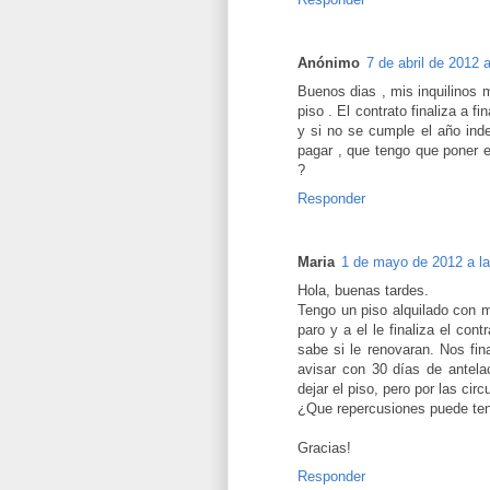
Anónimo
7 de abril de 2012 
Buenos dias , mis inquilinos 
piso . El contrato finaliza a 
y si no se cumple el año in
pagar , que tengo que poner 
?
Responder
Maria
1 de mayo de 2012 a la
Hola, buenas tardes.
Tengo un piso alquilado con 
paro y a el le finaliza el co
sabe si le renovaran. Nos fin
avisar con 30 días de antel
dejar el piso, pero por las ci
¿Que repercusiones puede ten
Gracias!
Responder