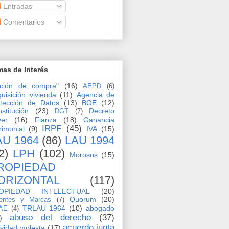
Entradas
Comentarios
as de Interés
pción de compra"
(16)
AEPD
(6)
uisición vivienda
(11)
Agencia de
tección de Datos
(13)
BOE
(12)
stitución
(23)
Decreto
DGT
(7)
yer
(16)
Fianza
(18)
Ganancia
IRPF
(45)
rimonial
(9)
IVA
(15)
AU 1964
(86)
LAU 1994
2)
LPH
(102)
Morosos
(15)
ROPIEDAD
ORIZONTAL
(117)
OPIEDAD INTELECTUAL
(20)
Quorum
(20)
entes y Marcas
(7)
TRLAU 1964
(10)
abogado
AE
(4)
abuso del derecho
(37)
)
acuerdo junta
ividad molesta
(17)