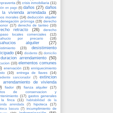
mpraventa
(9)
crisis inmobiliaria
(11)
daños
(27)
daños
ión en pago
(6)
 la vivienda arrendada
(28)
os morales
(14)
deducción alquiler
denegación prórroga
(19)
derecho
honor
(17)
derecho de tanteo
(10)
recho retracto
(26)
derecho
spaso locales comerciales
(12)
sahucio por precario
(18)
sahucios alquiler
(27)
desistimiento
istimiento
(23)
ticipado
(44)
disidente
(5)
domicilio
duracion arrendamiento
(50)
elementos comunes
cucion
(10)
3)
enervación
(13)
enriquecimiento
usto
(10)
entrega de llaves
(14)
extincion
ediente sancionador
(7)
l arrendamiento de vivienda
0)
fiador
(8)
fianza alquiler
(17)
stos de conservacion y
tenimiento
(17)
gastos generales
la finca
(11)
habitabilidad de la
hipoteca
(17)
ienda arrendada
(7)
incumplimiento de
oteca basura
(7)