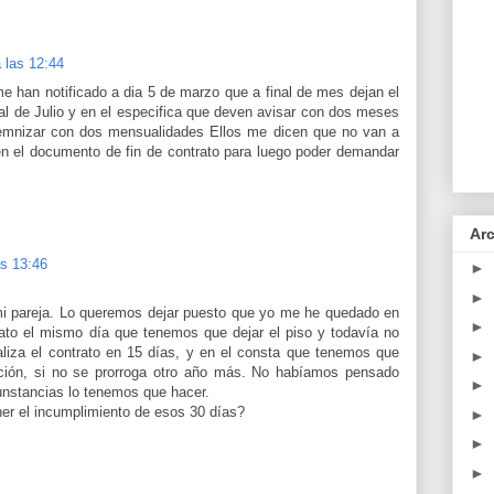
a las 12:44
me han notificado a dia 5 de marzo que a final de mes dejan el
final de Julio y en el especifica que deven avisar con dos meses
demnizar con dos mensualidades Ellos me dicen que no van a
en el documento de fin de contrato para luego poder demandar
Arc
s 13:46
►
►
mi pareja. Lo queremos dejar puesto que yo me he quedado en
►
ntrato el mismo día que tenemos que dejar el piso y todavía no
aliza el contrato en 15 días, y en el consta que tenemos que
►
ación, si no se prorroga otro año más. No habíamos pensado
►
rcunstancias lo tenemos que hacer.
er el incumplimiento de esos 30 días?
►
►
►