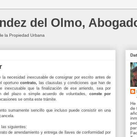
ndez del Olmo, Abogad
de la Propiedad Urbana
Da
r
 la necesidad inexcusable de consignar por escrito antes de
el oportuno
contrato,
las clausulas y condiciones que han de
te inexcusable que la finalización de ese arriendo, sea por
ón del plazo o simple acuerdo de voluntades,
conste por
casiones se omita este trámite.
He 
de 
ento sumamente sencillo que incluso puede consistir en una
año
 cancela.
inm
pe
las siguientes:
par
rato de arrendamiento y entrega de llaves de conformidad por
Fac