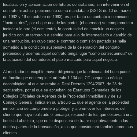
localización y aproximación de futuros contratantes, sin intervenir en el
contrato ni actuar propiamente como mandatario (SSTS de 10 de marzo
de 1992 y 19 de octubre de 1993); es por tanto un contrato innominado
"facio ut des", por el que una de las partes (el corredor) se compromete a
indicar a la otra (el comitente), la oportunidad de concluir un negocio
jurídico con un tercero o a servirle para ello de intermediario a cambio de
una retribución, en cuyo caso el contrato o comisión pactado se halla
sometido a la condición suspensiva de la celebración del contrato
pretendido y además aquel contrato tenga lugar "como consecuencia" de
la actuación del corredores el plazo marcado para aquel negocio.
Al mediador es exigible mayor diligencia que la ordinaria del buen padre
de familia que contempla el artículo 1.104 del CC porque su código
deontológico, al que se remite el Real Decreto 1294/2007, de 28 de
septiembre, por el que se aprueban los Estatutos Generales de los
Colegios Oficiales de Agentes de la Propiedad Inmobiliaria y de su
Consejo General, indica en su artículo 11 que el agente de la propiedad
inmobiliaria se compromete a proteger y a promover los intereses del
cliente que haya realizado el encargo, respecto de los que observará una
fidelidad absoluta, que no le dispensará de tratar equitativamente a las
demás partes de la transacción, a los que considerará también como sus
clientes.