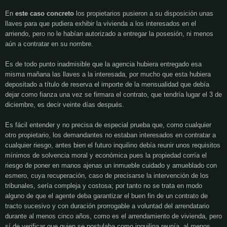
En
este caso concreto
los propietarios pusieron a su disposición unas
llaves para que pudiera exhibir la
vivienda
a los interesados en el
arriendo, pero no le habían autorizado a entregar la posesión, ni menos
aún a contratar en su nombre.
Es de todo punto inadmisible que la agencia hubiera entregado esa
misma mañana las llaves a la interesada, por mucho que esta hubiera
depositado a título de reserva el importe de la mensualidad que debía
dejar como fianza una vez se firmara el contrato, que tendría lugar el 3 de
diciembre, es decir veinte días después.
Es fácil entender y no precisa de especial prueba que, como cualquier
otro propietario, los demandantes no estaban interesados en contratar a
cualquier riesgo, antes bien el futuro inquilino debía reunir unos requisitos
mínimos de solvencia moral y económica pues la propiedad corría el
riesgo de poner en manos ajenas un inmueble cuidado y amueblado con
esmero, cuya recuperación, caso de precisarse la intervención de los
tribunales, sería compleja y costosa; por tanto no se trata en modo
alguno de que el agente deba garantizar el buen fin de un contrato de
tracto sucesivo y con duración prorrogable a voluntad del arrendatario
durante al menos cinco años, como es el
arrendamiento
de
vivienda
, pero
sí de verificar que quien se postulaba como inquilina reunía, al menos