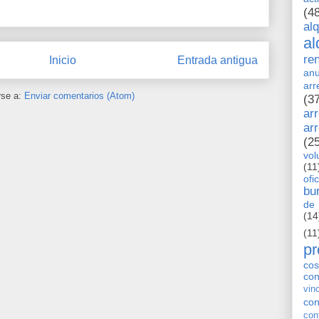
(4
al
al
re
Inicio
Entrada antigua
anu
arr
rse a:
Enviar comentarios (Atom)
(3
ar
ar
(2
vol
(11
ofi
bu
de 
(14
(11
pr
cos
co
vin
con
con