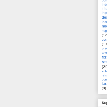
con
ind
inh
inq
de
loc
ne
neg
(12
opc
(19
pre
arr
fo
re
(3
sub
retr
con
tá
(8)
Se