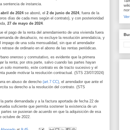
Tam
la sentencia de instancia.
wik
nor
e
abril de 2024
se abonó, el
2 de junio de 2024
, fuera de la
Ver
eros días de cada mes según el contrato), y con posterioridad
anda,
27 de mayo de 2024
.
e el pago de la renta del arrendamiento de una vivienda fuera
Bus
emanda de desahucio, no excluye la resolución arrendaticia, y
l impago de una sola mensualidad, sin que el arrendador
 retrase de ordinario en el abono de las rentas periódicas.
urbano oneroso y conmutativo, es evidente que la primera
gar la renta; por otra parte, salvo cuando las partes hayan
n solo momento, este contrato es de tracto sucesivo y el
ta puede motivar la resolución contractual. (STS 23/07/2024)
urra en abuso de derecho
(art.7 CC)
, el arrendador que ante el
ercita su derecho a la resolución del contrato. (STS
la parte demandada y a la factura aportada de fecha 22 de
rueba suficiente que permita sostener la existencia de un
artes se pusieran de acuerdo en que la adquisición de esa
de octubre de 2022.
, Abogado
at
9:45