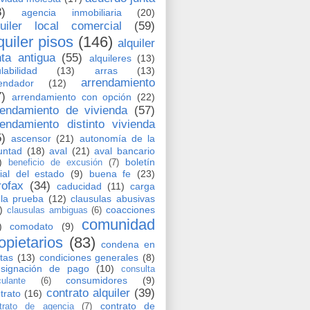
8)
agencia inmobiliaria
(20)
quiler local comercial
(59)
quiler pisos
(146)
alquiler
nta antigua
(55)
alquileres
(13)
labilidad
(13)
arras
(13)
arrendamiento
endador
(12)
7)
arrendamiento con opción
(22)
rendamiento de vivienda
(57)
rendamiento distinto vivienda
5)
ascensor
(21)
autonomía de la
untad
(18)
aval
(21)
aval bancario
)
boletín
beneficio de excusión
(7)
cial del estado
(9)
buena fe
(23)
rofax
(34)
caducidad
(11)
carga
la prueba
(12)
clausulas abusivas
)
coacciones
clausulas ambiguas
(6)
comunidad
)
comodato
(9)
opietarios
(83)
condena en
tas
(13)
condiciones generales
(8)
nsignación de pago
(10)
consulta
consumidores
(9)
culante
(6)
contrato alquiler
(39)
trato
(16)
contrato de
trato de agencia
(7)