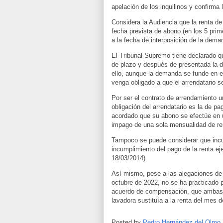
apelación de los inquilinos y confirma 
Considera la Audiencia que la renta d
fecha prevista de abono (en los 5 prim
a la fecha de interposición de la dem
El Tribunal Supremo tiene declarado qu
de plazo y después de presentada la d
ello, aunque la demanda se funde en e
venga obligado a que el arrendatario se
Por ser el contrato de arrendamiento 
obligación del arrendatario es la de pa
acordado que su abono se efectúe en u
impago de una sola mensualidad de ren
Tampoco se puede considerar que inc
incumplimiento del pago de la renta ej
18/03/2014)
Así mismo, pese a las alegaciones de 
octubre de 2022, no se ha practicado p
acuerdo de compensación, que ambas p
lavadora sustituía a la renta del mes 
Posted by
Pedro Hernández del Olmo