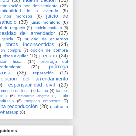
indemnización
(56)
trato
(20)
emnización por desistimiento
(22)
abitabilidad de la vivienda
(9)
juicio de
uilinos morosos
(8)
sahucio
(30)
juicio monitorio
(8)
al de negocio
(9)
modelo contrato
(6)
cesidad del arrendador
(27)
nulidad de acuerdos
ligencia
(7)
obras inconsentidas
(24)
)
opción de compra
ion compra
(7)
precario
(24)
)
pisos alquiler
(12)
sión fiscal
(14)
prorroga del
prórroga
endamiento
(22)
rzosa
(36)
reparación
(12)
solucion del arrendamiento
9)
responsabilidad civil
(29)
arriendo de local
(7)
tanteo
(4)
tanteo.
acto
(6)
titulo
testamento ológrafo
(2)
stitutivo
(6)
traspaso empresas
(7)
cita reconducción
(28)
usufructo
whatsapp
(8)
guidores