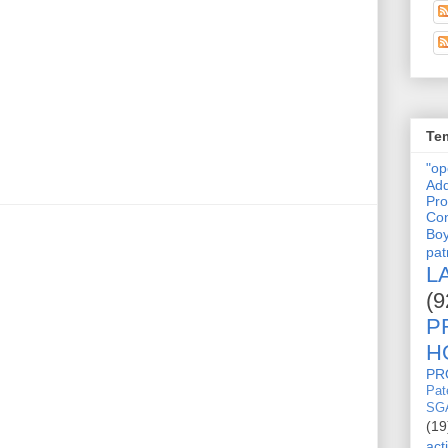
Tem
"o
Adq
Pro
Con
Bo
pat
L
(9
P
H
PR
Pat
SG
(19
act