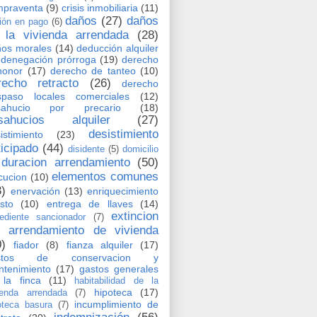
mpraventa
(9)
crisis inmobiliaria
(11)
daños
(27)
daños
ión en pago
(6)
 la vivienda arrendada
(28)
os morales
(14)
deducción alquiler
denegación prórroga
(19)
derecho
honor
(17)
derecho de tanteo
(10)
recho retracto
(26)
derecho
spaso locales comerciales
(12)
sahucio por precario
(18)
sahucios alquiler
(27)
desistimiento
istimiento
(23)
ticipado
(44)
disidente
(5)
domicilio
duracion arrendamiento
(50)
elementos comunes
cucion
(10)
3)
enervación
(13)
enriquecimiento
usto
(10)
entrega de llaves
(14)
extincion
ediente sancionador
(7)
l arrendamiento de vivienda
0)
fiador
(8)
fianza alquiler
(17)
stos de conservacion y
tenimiento
(17)
gastos generales
la finca
(11)
habitabilidad de la
hipoteca
(17)
ienda arrendada
(7)
incumplimiento de
oteca basura
(7)