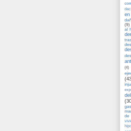
co
dac
en
dañ
(9)
al 
de
tra
de
de
des
an
(4)
eje
(4
inj
exp
de
(3
ga
man
de 
viv
hip