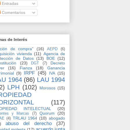
Entradas
Comentarios
as de Interés
pción de compra"
(16)
AEPD
(6)
uisición vivienda
(11)
Agencia de
tección de Datos
(13)
BOE
(12)
stitución
(23)
Decreto
DGT
(7)
yer
(16)
Fianza
(18)
Ganancia
IRPF
(45)
rimonial
(9)
IVA
(15)
AU 1964
(86)
LAU 1994
2)
LPH
(102)
Morosos
(15)
ROPIEDAD
ORIZONTAL
(117)
OPIEDAD INTELECTUAL
(20)
Quorum
(20)
entes y Marcas
(7)
TRLAU 1964
(10)
abogado
AE
(4)
abuso del derecho
(37)
)
acuerdo junta
ividad molesta
(17)