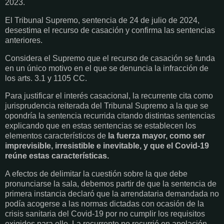
2023.
El Tribunal Supremo, sentencia de 24 de julio de 2024,
desestima el recurso de casación y confirma las sentencias
anteriores.
Considera el Supremo que el recurso de casación se funda
en un único motivo en el que se denuncia la infracción de
los arts. 3.1 y 1105 CC.
Para justificar el interés casacional, la recurrente cita como
jurisprudencia reiterada del Tribunal Supremo a la que se
opondría la sentencia recurrida citando distintas sentencias
explicando que en estas sentencias se establecen los
elementos característicos de
la fuerza mayor, como ser
imprevisible, irresistible e inevitable, y que el Covid-19
reúne estas características.
A efectos de delimitar la cuestión sobre la que debe
pronunciarse la sala, debemos partir de que la sentencia de
primera instancia declaró que la arrendataria demandada no
podía acogerse a las normas dictadas con ocasión de la
crisis sanitaria del Covid-19 por no cumplir los requisitos
exigidos para ello. La recurrente no recurrió en apelación