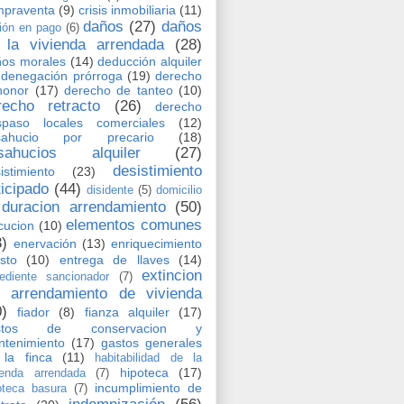
mpraventa
(9)
crisis inmobiliaria
(11)
daños
(27)
daños
ión en pago
(6)
 la vivienda arrendada
(28)
os morales
(14)
deducción alquiler
denegación prórroga
(19)
derecho
honor
(17)
derecho de tanteo
(10)
recho retracto
(26)
derecho
spaso locales comerciales
(12)
sahucio por precario
(18)
sahucios alquiler
(27)
desistimiento
istimiento
(23)
ticipado
(44)
disidente
(5)
domicilio
duracion arrendamiento
(50)
elementos comunes
cucion
(10)
3)
enervación
(13)
enriquecimiento
usto
(10)
entrega de llaves
(14)
extincion
ediente sancionador
(7)
l arrendamiento de vivienda
0)
fiador
(8)
fianza alquiler
(17)
stos de conservacion y
tenimiento
(17)
gastos generales
la finca
(11)
habitabilidad de la
hipoteca
(17)
ienda arrendada
(7)
incumplimiento de
oteca basura
(7)