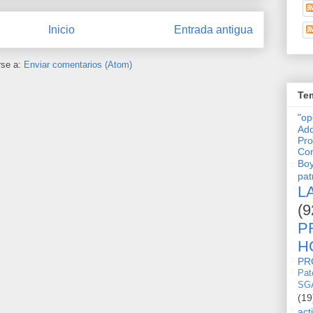
Inicio
Entrada antigua
rse a:
Enviar comentarios (Atom)
Tem
"o
Adq
Pro
Con
Bo
pat
L
(9
P
H
PR
Pat
SG
(19
act