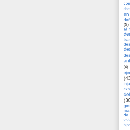
co
dac
en
dañ
(9)
al 
de
tra
de
de
des
an
(4)
eje
(4
inj
exp
de
(3
ga
man
de 
viv
hip