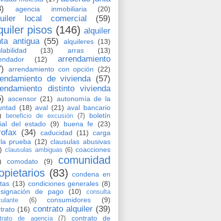
8)
agencia inmobiliaria
(20)
quiler local comercial
(59)
quiler pisos
(146)
alquiler
nta antigua
(55)
alquileres
(13)
labilidad
(13)
arras
(13)
arrendamiento
endador
(12)
7)
arrendamiento con opción
(22)
rendamiento de vivienda
(57)
rendamiento distinto vivienda
5)
ascensor
(21)
autonomía de la
untad
(18)
aval
(21)
aval bancario
)
boletín
beneficio de excusión
(7)
cial del estado
(9)
buena fe
(23)
rofax
(34)
caducidad
(11)
carga
la prueba
(12)
clausulas abusivas
)
coacciones
clausulas ambiguas
(6)
comunidad
)
comodato
(9)
opietarios
(83)
condena en
tas
(13)
condiciones generales
(8)
nsignación de pago
(10)
consulta
consumidores
(9)
culante
(6)
contrato alquiler
(39)
trato
(16)
contrato de
trato de agencia
(7)