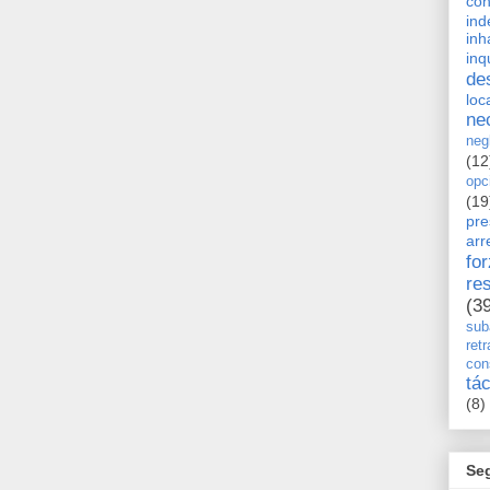
con
ind
inh
inq
de
loc
ne
neg
(12
opc
(19
pre
arr
fo
re
(3
sub
retr
con
tá
(8)
Se