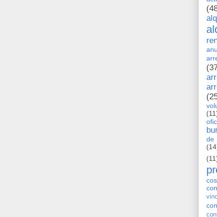
(4
al
al
re
anu
arr
(3
ar
ar
(2
vol
(11
ofi
bu
de 
(14
(11
pr
cos
co
vin
con
con