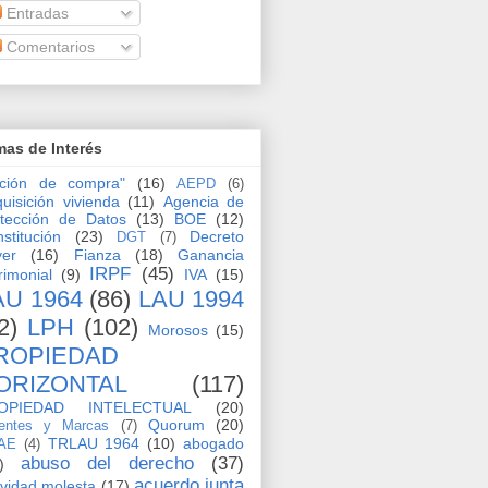
Entradas
Comentarios
as de Interés
pción de compra"
(16)
AEPD
(6)
uisición vivienda
(11)
Agencia de
tección de Datos
(13)
BOE
(12)
stitución
(23)
Decreto
DGT
(7)
yer
(16)
Fianza
(18)
Ganancia
IRPF
(45)
rimonial
(9)
IVA
(15)
AU 1964
(86)
LAU 1994
2)
LPH
(102)
Morosos
(15)
ROPIEDAD
ORIZONTAL
(117)
OPIEDAD INTELECTUAL
(20)
Quorum
(20)
entes y Marcas
(7)
TRLAU 1964
(10)
abogado
AE
(4)
abuso del derecho
(37)
)
acuerdo junta
ividad molesta
(17)