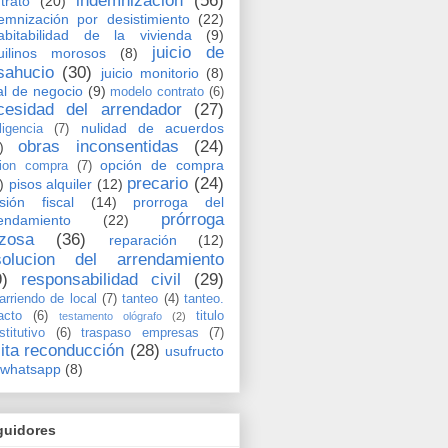
indemnización
(56)
trato
(20)
emnización por desistimiento
(22)
abitabilidad de la vivienda
(9)
juicio de
uilinos morosos
(8)
sahucio
(30)
juicio monitorio
(8)
al de negocio
(9)
modelo contrato
(6)
cesidad del arrendador
(27)
nulidad de acuerdos
ligencia
(7)
obras inconsentidas
(24)
)
opción de compra
ion compra
(7)
precario
(24)
)
pisos alquiler
(12)
sión fiscal
(14)
prorroga del
prórroga
endamiento
(22)
rzosa
(36)
reparación
(12)
solucion del arrendamiento
9)
responsabilidad civil
(29)
arriendo de local
(7)
tanteo
(4)
tanteo.
acto
(6)
titulo
testamento ológrafo
(2)
stitutivo
(6)
traspaso empresas
(7)
cita reconducción
(28)
usufructo
whatsapp
(8)
guidores