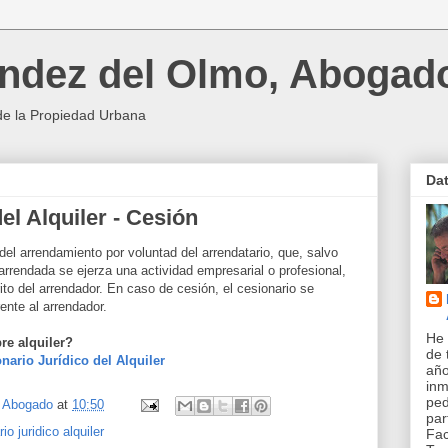
ndez del Olmo, Abogad
de la Propiedad Urbana
Da
el Alquiler - Cesión
 del arrendamiento por voluntad del arrendatario, que, salvo
 arrendada se ejerza una actividad empresarial o profesional,
ito del arrendador. En caso de cesión, el cesionario se
ente al arrendador.
He 
re alquiler?
de 
nario Jurídico del Alquiler
año
inm
pe
, Abogado
at
10:50
par
io juridico alquiler
Fac