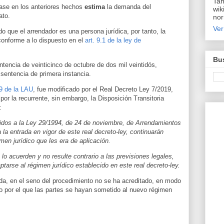
Tam
base en los anteriores hechos
estima
la demanda del
wik
ato.
nor
Ver
do que el arrendador es una persona jurídica, por tanto, la
conforme a lo dispuesto en el
art. 9.1 de la ley de
Bus
tencia de veinticinco de octubre de dos mil veintidós,
 sentencia de primera instancia.
 9 de la LAU
, fue modificado por el
Real Decreto Ley
7/2019,
 por la recurrente, sin embargo, la Disposición Transitoria
:
idos a la Ley 29/1994, de 24 de noviembre, de Arrendamientos
la entrada en vigor de este real decreto-ley, continuarán
imen jurídico que les era de aplicación.
s lo acuerden y no resulte contrario a las previsiones legales,
tarse al régimen jurídico establecido en este real decreto-ley.
da, en el seno del procedimiento no se ha acreditado, en modo
no por el que las partes se hayan sometido al nuevo régimen