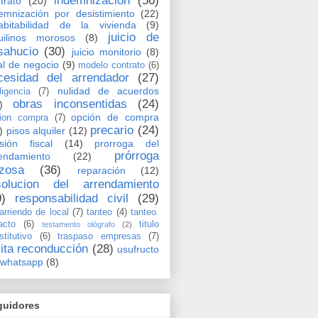
indemnización
(56)
trato
(20)
emnización por desistimiento
(22)
abitabilidad de la vivienda
(9)
juicio de
uilinos morosos
(8)
sahucio
(30)
juicio monitorio
(8)
al de negocio
(9)
modelo contrato
(6)
cesidad del arrendador
(27)
nulidad de acuerdos
ligencia
(7)
obras inconsentidas
(24)
)
opción de compra
ion compra
(7)
precario
(24)
)
pisos alquiler
(12)
sión fiscal
(14)
prorroga del
prórroga
endamiento
(22)
rzosa
(36)
reparación
(12)
solucion del arrendamiento
9)
responsabilidad civil
(29)
arriendo de local
(7)
tanteo
(4)
tanteo.
acto
(6)
titulo
testamento ológrafo
(2)
stitutivo
(6)
traspaso empresas
(7)
cita reconducción
(28)
usufructo
whatsapp
(8)
guidores