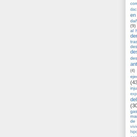
co
dac
en
dañ
(9)
al 
de
tra
de
de
des
an
(4)
eje
(4
inj
exp
de
(3
ga
man
de 
viv
hip