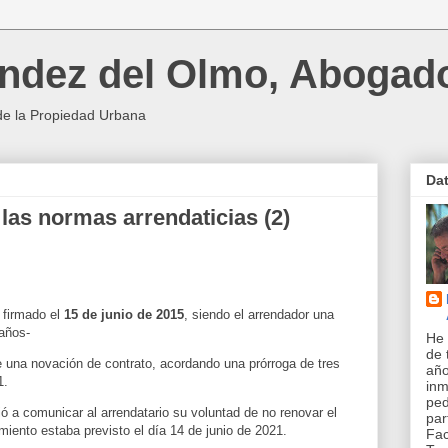
ndez del Olmo, Abogad
de la Propiedad Urbana
Da
 las normas arrendaticias (2)
 firmado el
15 de junio de 2015
, siendo el arrendador una
 años-
He 
de 
e una novación de contrato, acordando una prórroga de tres
año
1.
inm
pe
ó a comunicar al arrendatario su voluntad de no renovar el
par
iento estaba previsto el día 14 de junio de 2021.
Fac