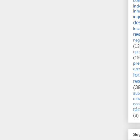
con
ind
inh
inq
de
loc
ne
neg
(12
opc
(19
pre
arr
fo
re
(3
sub
retr
con
tá
(8)
Se