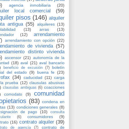
8)
agencia inmobiliaria
(20)
quiler local comercial
(59)
quiler pisos
(146)
alquiler
nta antigua
(55)
alquileres
(13)
labilidad
(13)
arras
(13)
arrendamiento
endador
(12)
7)
arrendamiento con opción
(22)
rendamiento de vivienda
(57)
rendamiento distinto vivienda
5)
ascensor
(21)
autonomía de la
untad
(18)
aval
(21)
aval bancario
)
boletín
beneficio de excusión
(7)
cial del estado
(9)
buena fe
(23)
rofax
(34)
caducidad
(11)
carga
la prueba
(12)
clausulas abusivas
)
coacciones
clausulas ambiguas
(6)
comunidad
)
comodato
(9)
opietarios
(83)
condena en
tas
(13)
condiciones generales
(8)
nsignación de pago
(10)
consulta
consumidores
(9)
culante
(6)
contrato alquiler
(39)
trato
(16)
contrato de
trato de agencia
(7)