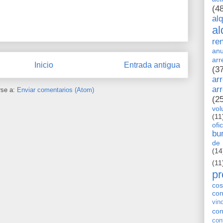
(4
al
al
re
anu
arr
Inicio
Entrada antigua
(3
ar
ar
rse a:
Enviar comentarios (Atom)
(2
vol
(11
ofi
bu
de 
(14
(11
pr
cos
co
vin
con
con