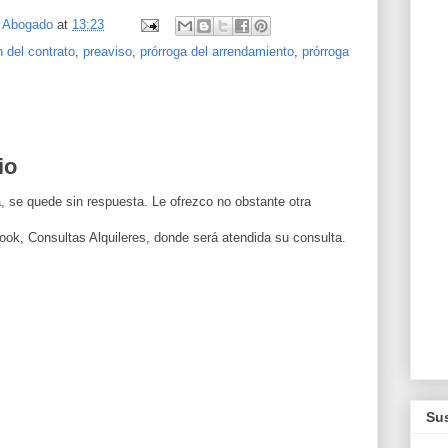
, Abogado
at
13:23
n del contrato
,
preaviso
,
prórroga del arrendamiento
,
prórroga
io
, se quede sin respuesta. Le ofrezco no obstante otra
ook, Consultas Alquileres, donde será atendida su consulta.
Sus