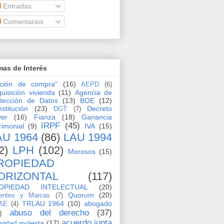
Entradas
Comentarios
as de Interés
pción de compra"
(16)
AEPD
(6)
uisición vivienda
(11)
Agencia de
tección de Datos
(13)
BOE
(12)
stitución
(23)
Decreto
DGT
(7)
yer
(16)
Fianza
(18)
Ganancia
IRPF
(45)
rimonial
(9)
IVA
(15)
AU 1964
(86)
LAU 1994
2)
LPH
(102)
Morosos
(15)
ROPIEDAD
ORIZONTAL
(117)
OPIEDAD INTELECTUAL
(20)
Quorum
(20)
entes y Marcas
(7)
TRLAU 1964
(10)
abogado
AE
(4)
abuso del derecho
(37)
)
acuerdo junta
ividad molesta
(17)