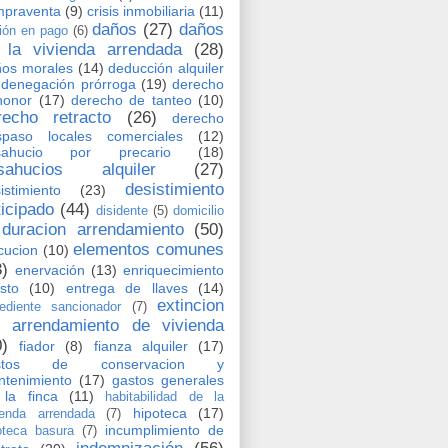
mpraventa
(9)
crisis inmobiliaria
(11)
daños
(27)
daños
ión en pago
(6)
 la vivienda arrendada
(28)
os morales
(14)
deducción alquiler
denegación prórroga
(19)
derecho
honor
(17)
derecho de tanteo
(10)
recho retracto
(26)
derecho
spaso locales comerciales
(12)
sahucio por precario
(18)
sahucios alquiler
(27)
desistimiento
istimiento
(23)
ticipado
(44)
disidente
(5)
domicilio
duracion arrendamiento
(50)
elementos comunes
cucion
(10)
3)
enervación
(13)
enriquecimiento
usto
(10)
entrega de llaves
(14)
extincion
ediente sancionador
(7)
l arrendamiento de vivienda
0)
fiador
(8)
fianza alquiler
(17)
stos de conservacion y
tenimiento
(17)
gastos generales
la finca
(11)
habitabilidad de la
hipoteca
(17)
ienda arrendada
(7)
incumplimiento de
oteca basura
(7)