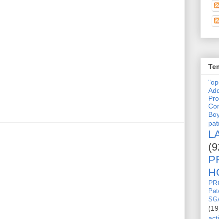
Tem
"o
Adq
Pro
Con
Bo
pat
L
(9
P
H
PR
Pat
SG
(19
act