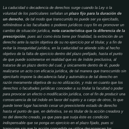
La caducidad o decadencia de derechos surge cuando la Ley o la
voluntad de los particulares señalan un
plazo fijo para la duración de
un derecho
, de tal modo que transcurrido no puede ser ya ejercitado,
refiriéndose a las facultades o poderes jurídicos cuyo fin es promover un
cambio de situación jurídica,
nota característica que la diferencia de la
prescripción
, pues así como ésta tiene por finalidad, la extinción de un
derecho ante la razón objetiva de su no ejercicio por el titular, y a fin de
evitar la inseguridad jurídica, en la caducidad se atiende sólo al hecho
objetivo de la falta de ejercicio dentro del plazo prefijado, hasta el punto
de que puede sostenerse en realidad que es de índole preclusiva, al
tratarse de un plazo dentro del cual, y únicamente dentro de él, puede
realizarse un acto con eficacia jurídica, de tal manera que transcurrido sin
ejercitarlo impone la decadencia fatal y automática de tal derecho en
razón meramente objetiva de su no utilización, y más en cuanto que los
derechos o facultades jurídicas conceden a su titular la facultad o poder
para provocar un efecto o modificación jurídica, con el fin de producir una
consecuencia de tal índole en favor del sujeto y a cargo de otros, lo que
puede tener lugar haciendo cesar un preexistente estado de derecho
hasta el punto de que, en definitiva, se es titular de la acción creadora y
no del derecho creado, ya que para que surja éste es condición
indispensable que se ponga en ejercicio en el plazo fijado, pues si
transcurre sin que la acción concedida se utilice desaparecen los